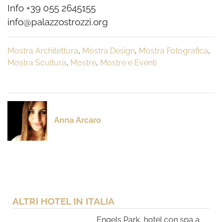
Info +39 055 2645155
info@palazzostrozzi.org
Mostra Architettura
,
Mostra Design
,
Mostra Fotografica
,
Mostra Scultura
,
Mostre
,
Mostre e Eventi
Anna Arcaro
ALTRI HOTEL IN ITALIA
Engels Park, hotel con spa a