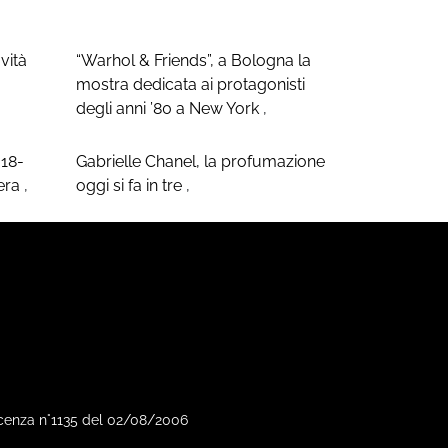
ovità
“Warhol & Friends”, a Bologna la
mostra dedicata ai protagonisti
degli anni ’80 a New York
,
018-
Gabrielle Chanel, la profumazione
sera
,
oggi si fa in tre
,
Vicenza n°1135 del 02/08/2006