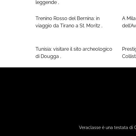
leggende
,
Trenino Rosso del Bernina: in
A Mila
viaggio da Tirano a St. Moritz
,
dell’A
Tunisia: visitare il sito archeologico
Presti
di Dougga
,
Collis
Veraclasse è una testata di 