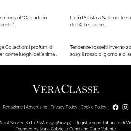
no torna il “Calendario
Luci d’Artista a Salerno: le n
vvento”
,
dell’XIII edizione
,
ge Collection: i profumi di
Tendenze rossetti inverno 2
tar come luoghi dell’anima
,
2019: il rosso di giorno e di 
Redazione
|
Advertising
|
Privacy Policy
|
Cookie Policy
|
Caval Service S.r.l. (P.IVA 02514810247) - Registrazione Tribunale di 
Founded by Ivana Gabriella Cenci and Carlo Valente