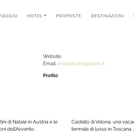
VIAGGIO
HOTEL
PROPOSTE
DESTINAZIONI
Website:
Email:
anna.arcaro@cswm.it
Profilo
ini di Natale in Austria e le
Castello di Velona: una vac
ioni dell’Avvento
,
termale di lusso in Toscana
,