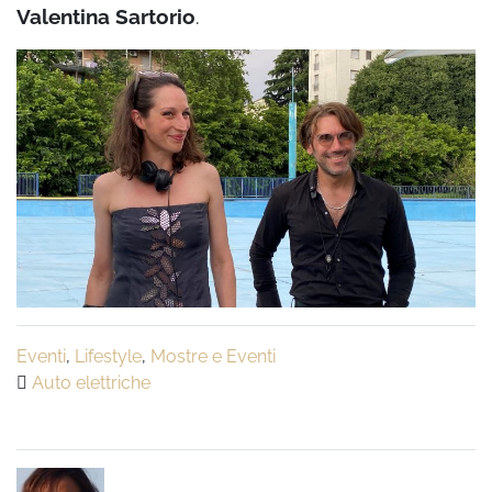
Valentina Sartorio
.
Eventi
,
Lifestyle
,
Mostre e Eventi
Auto elettriche