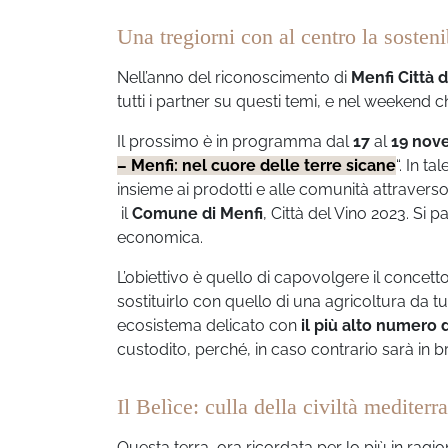
Una tregiorni con al centro la sosteni
Nell’anno del riconoscimento di
Menfi Città 
tutti i partner su questi temi, e nel weekend 
Il prossimo è in programma dal
17
al
19 no
– Menfi: nel cuore delle terre sicane
“. In t
insieme ai prodotti e alle comunità attravers
il
Comune di Menfi
, Città del Vino 2023. Si p
economica.
L’obiettivo è quello di capovolgere il concett
sostituirlo con quello di una agricoltura da t
ecosistema delicato con
il più alto numero d
custodito, perché, in caso contrario sarà in
Il Belìce: culla della civiltà mediterr
Questa terra, ora ricordata per lo più in rag