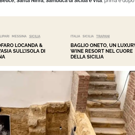
Belice, Santa Ninfa, Sambuca di Sicilia e Vita
, prima e dopo
LIPARI
MESSINA
SICILIA
ITALIA
SICILIA
TRAPANI
FARO LOCANDA &
BAGLIO ONETO, UN LUXUR
ASIA SULL’ISOLA DI
WINE RESORT NEL CUORE
NA
DELLA SICILIA