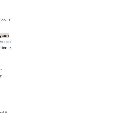
lizzare
ycon
rritori
lìce
e
e
un
1968,