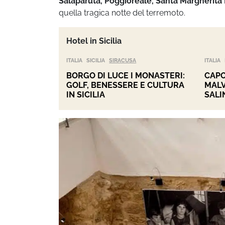
Salaparuta, Poggioreale, Santa
Margherita 
quella tragica notte del terremoto.
Hotel in Sicilia
ITALIA
SICILIA
SIRACUSA
ITALIA
BORGO DI LUCE I MONASTERI:
CAPO
GOLF, BENESSERE E CULTURA
MALV
IN SICILIA
SALI