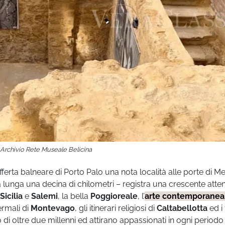
 Archivio Rete Museale Belicina
offerta balneare di Porto Palo una nota località alle porte di Me
 lunga una decina di chilometri – registra una crescente atte
icilia
e
Salemi
, la bella
Poggioreale
, l’
arte contemporanea
termali di
Montevago
, gli itinerari religiosi di
Caltabellotta
ed i 
i oltre due millenni ed attirano appassionati in ogni periodo