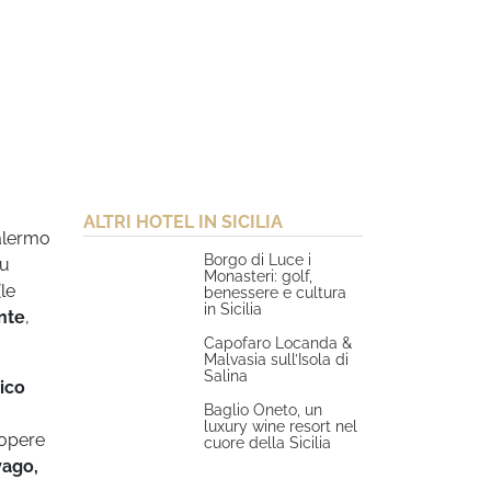
ALTRI HOTEL IN SICILIA
Palermo
Borgo di Luce i
su
Monasteri: golf,
(le
benessere e cultura
in Sicilia
nte
,
Capofaro Locanda &
Malvasia sull’Isola di
Salina
ico
Baglio Oneto, un
luxury wine resort nel
 opere
cuore della Sicilia
vago,