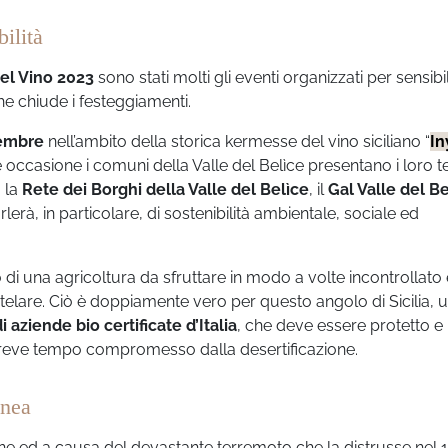
bilità
del Vino 2023
sono stati molti gli eventi organizzati per sensibi
che chiude i festeggiamenti.
vembre
nell’ambito della storica kermesse del vino siciliano “
In
ale occasione i comuni della Valle del Belìce presentano i loro te
o la
Rete dei Borghi della Valle del Belìce
, il
Gal Valle del Be
arlerà, in particolare, di sostenibilità ambientale, sociale ed
o di una agricoltura da sfruttare in modo a volte incontrollato 
utelare. Ciò è doppiamente vero per questo angolo di Sicilia, 
i aziende bio certificate d’Italia
, che deve essere protetto e
 breve tempo compromesso dalla desertificazione.
anea
ione ed a causa del devastante terremoto che la distrusse nel 