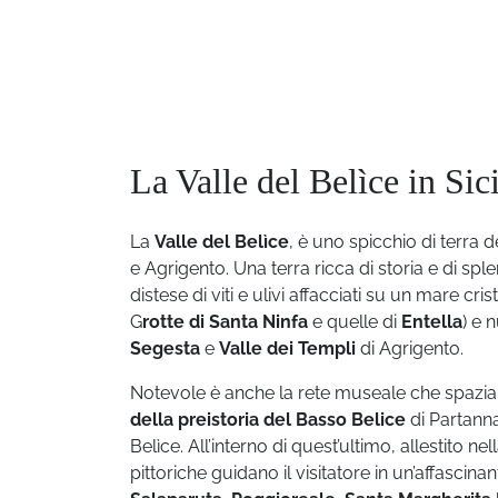
La Valle del Belìce in Sici
La
Valle del Belìce
, è uno spicchio di terra d
e Agrigento. Una terra ricca di storia e di sp
distese di viti e ulivi affacciati su un mare cri
G
rotte di Santa Ninfa
e quelle di
Entella
) e 
Segesta
e
Valle dei Templi
di Agrigento.
Notevole è anche la rete museale che spazia 
della preistoria del Basso Belice
di Partanna
Belìce. All’interno di quest’ultimo, allestito n
pittoriche guidano il visitatore in un’affascina