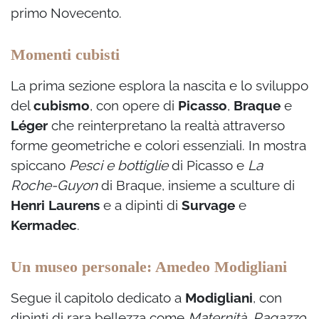
primo Novecento.
Momenti cubisti
La prima sezione esplora la nascita e lo sviluppo
del
cubismo
, con opere di
Picasso
,
Braque
e
Léger
che reinterpretano la realtà attraverso
forme geometriche e colori essenziali. In mostra
spiccano
Pesci e bottiglie
di Picasso e
La
Roche-Guyon
di Braque, insieme a sculture di
Henri Laurens
e a dipinti di
Survage
e
Kermadec
.
Un museo personale: Amedeo Modigliani
Segue il capitolo dedicato a
Modigliani
, con
dipinti di rara bellezza come
Maternità
,
Ragazzo