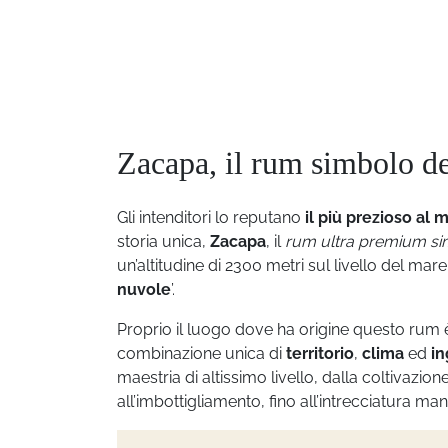
Zacapa, il rum simbolo de
Gli intenditori lo reputano
il più prezioso al
storia unica,
Zacapa
, il
rum ultra premium si
un’altitudine di 2300 metri sul livello del ma
nuvole
’.
Proprio il luogo dove ha origine questo rum è 
combinazione unica di
territorio
,
clima
ed
in
maestria di altissimo livello, dalla coltivazio
all’imbottigliamento, fino all’intrecciatura ma