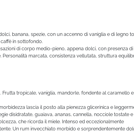
olci, banana, spezie, con un accenno di vaniglia e di legno to
caffè in sottofondo.
sazioni di corpo medio-pieno, appena dolci, con presenza di
 Personalità marcata, consistenza vellutata, struttura equilib
. Frutta tropicale, vaniglia, mandorle, fondente al caramello e
 morbidezza lascia il posto alla pienezza glicerinica e legger
gie disidratate, guaiava, ananas, cannella, nocciole tostate e
dolcezza, che ricorda il miele. Intenso ed eccezionalmente
sistente. Un rum invecchiato morbido e sorprendentemente dol