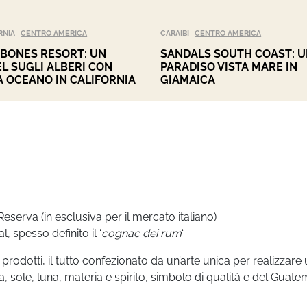
RNIA
CENTRO AMERICA
CARAIBI
CENTRO AMERICA
BONES RESORT: UN
SANDALS SOUTH COAST: 
L SUGLI ALBERI CON
PARADISO VISTA MARE IN
A OCEANO IN CALIFORNIA
GIAMAICA
serva (in esclusiva per il mercato italiano)
 spesso definito il ‘
cognac dei rum
‘
i prodotti, il tutto confezionato da un’arte unica per realizzare
, sole, luna, materia e spirito, simbolo di qualità e del Guate