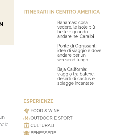
ITINERARI IN CENTRO AMERICA
Bahamas: cosa
UN
vedere, le isole più
belle e quando
andare nei Caraibi
Ponte di Ognissanti:
idee di viaggio e dove
andare per un
weekend lungo
Baja California:
viaggio tra balene,
deserti di cactus e
spiagge incantate
ESPERIENZE
FOOD & WINE
 un
OUTDOOR E SPORT
mala.
CULTURALI
BENESSERE