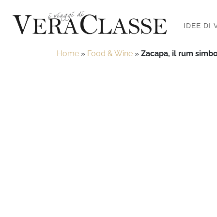
IDEE DI 
Home
»
Food & Wine
»
Zacapa, il rum simbo