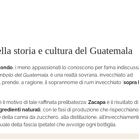
lla storia e cultura del Guatemala
 mondo
, i meno appassionati lo conoscono per fama indiscuss
mbolo del Guatemala
, è una realtà sovrana, invecchiato ad
re, prende, a ragione, il soprannome di rum invecchiato ‘
sopra 
il motivo di tale raffinata prelibatezza:
Zacapa
è il risultato d
gredienti naturali
, con le fasi di produzione che rispecchian
ne della canna da zucchero, alla distillazione, all’invecchiament
nuale della fascia (petate) che avvolge ogni bottiglia.