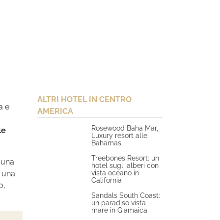
ALTRI HOTEL IN CENTRO
a e
AMERICA
Rosewood Baha Mar,
le
Luxury resort alle
Bahamas
Treebones Resort: un
i una
hotel sugli alberi con
vista oceano in
o una
California
o,
Sandals South Coast:
un paradiso vista
mare in Giamaica