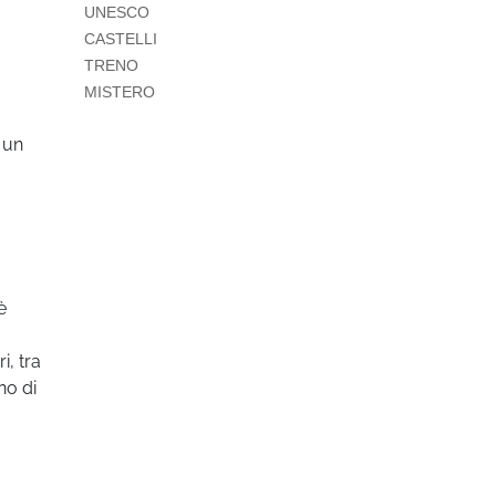
UNESCO
CASTELLI
TRENO
MISTERO
 un
è
i, tra
no di