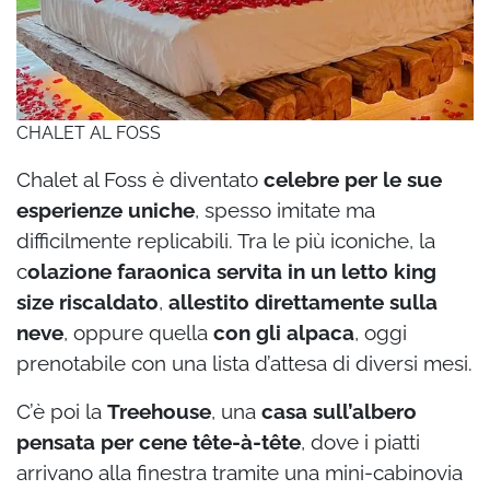
CHALET AL FOSS
Chalet al Foss è diventato
celebre per le sue
esperienze uniche
, spesso imitate ma
difficilmente replicabili. Tra le più iconiche, la
c
olazione faraonica servita in un letto king
size riscaldato
,
allestito direttamente sulla
neve
, oppure quella
con gli alpaca
, oggi
prenotabile con una lista d’attesa di diversi mesi.
C’è poi la
Treehouse
, una
casa sull’albero
pensata per cene tête-à-tête
, dove i piatti
arrivano alla finestra tramite una mini-cabinovia