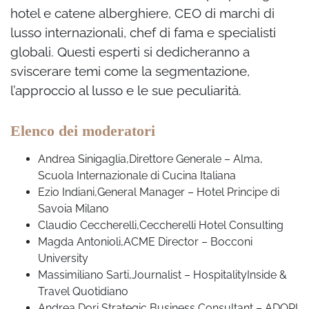
hotel e catene alberghiere, CEO di marchi di
lusso internazionali, chef di fama e specialisti
globali. Questi esperti si dedicheranno a
sviscerare temi come la segmentazione,
l’approccio al lusso e le sue peculiarità.
Elenco dei moderatori
Andrea Sinigaglia,
Direttore
Generale
– Alma,
Scuola
Internazionale
di
Cucina
Italiana
Ezio Indian
i,General Manager – Hotel Principe di
Savoia
Milano
Claudio Ceccherelli,
Ceccherelli
Hotel Consulting
Magda Antonioli,
ACME Director – Bocconi
University
Massimiliano Sarti,
Journalist – HospitalityInside
&
Travel
Quotidiano
Andrea Dori,
Strategic Business Consultant – ADORI