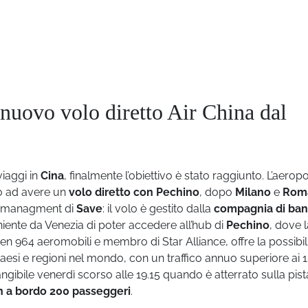
 nuovo volo diretto Air China dal
viaggi in
Cina
, finalmente l’obiettivo è stato raggiunto. L’aerop
ano ad avere un
volo diretto con Pechino
, dopo
Milano
e
Rom
 il managment di
Save
: il volo è gestito dalla
compagnia di ban
iente da Venezia di poter accedere all’hub di
Pechino
, dove l
en 964 aeromobili e membro di Star Alliance, offre la possibili
 Paesi e regioni nel mondo, con un traffico annuo superiore ai 
angibile venerdì scorso alle 19.15 quando è atterrato sulla pist
n a bordo 200 passeggeri
.