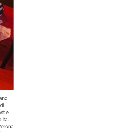
iano.
di
est è
lità,
 Verona