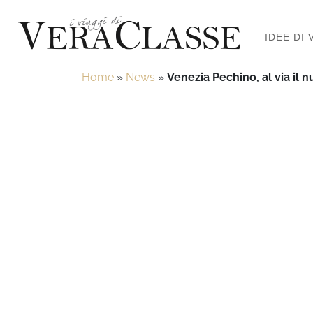
IDEE DI 
Home
»
News
»
Venezia Pechino, al via il 