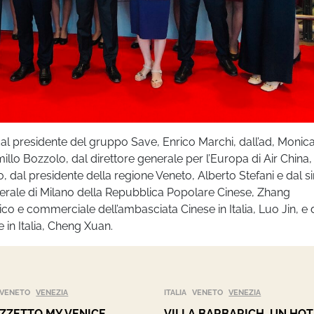
l presidente del gruppo Save, Enrico Marchi, dall’ad, Monic
illo Bozzolo, dal direttore generale per l’Europa di Air China
o, dal presidente della regione Veneto, Alberto Stefani e dal 
nerale di Milano della Repubblica Popolare Cinese, Zhang
o e commerciale dell’ambasciata Cinese in Italia, Luo Jin, e 
in Italia, Cheng Xuan.
VENETO
VENEZIA
ITALIA
VENETO
VENEZIA
ZZETTO MY VENICE,
VILLA BARBARICH, UN HOT