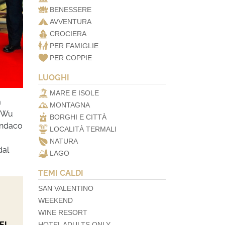
BENESSERE
AVVENTURA
CROCIERA
PER FAMIGLIE
PER COPPIE
LUOGHI
MARE E ISOLE
a
MONTAGNA
, Wu
BORGHI E CITTÀ
sindaco
LOCALITÀ TERMALI
NATURA
dal
LAGO
TEMI CALDI
SAN VALENTINO
WEEKEND
WINE RESORT
EL
HOTEL ADULTS ONLY