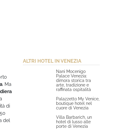
ALTRI HOTEL IN VENEZIA
Nani Mocenigo
Palace Venezia:
orto
dimora storica tra
a
. Ma
arte, tradizione e
raffinata ospitalità
diera
a
Palazzetto My Venice,
boutique hotel nel
tà di
cuore di Venezia
150
Villa Barbarich, un
a del
hotel di lusso alle
porte di Venezia