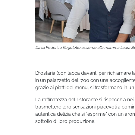
Da sx Federico Rugolotto assieme alla mamma Laura Bo
L’hostaria (con l’acca davanti per richiamare 
in un palazzetto del ‘700 con una accoglient
grazie ai piatti del menu, si trasformano in un
La raffinatezza del ristorante si rispecchia nei
trasmettere loro sensazioni piacevoli a com
autentica delizia che si “esprime” con un aro
sott’olio di loro produzione.