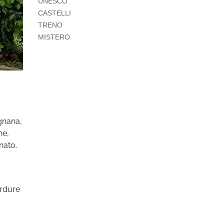
UNESCO
CASTELLI
TRENO
MISTERO
agnana,
he,
nato.
erdure