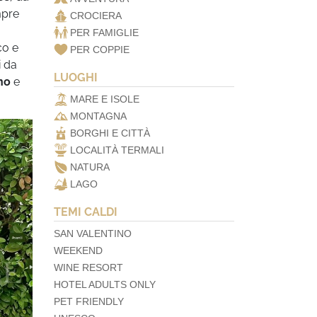
mpre
CROCIERA
PER FAMIGLIE
co e
PER COPPIE
i da
LUOGHI
no
e
MARE E ISOLE
MONTAGNA
BORGHI E CITTÀ
LOCALITÀ TERMALI
NATURA
LAGO
TEMI CALDI
SAN VALENTINO
WEEKEND
WINE RESORT
HOTEL ADULTS ONLY
PET FRIENDLY