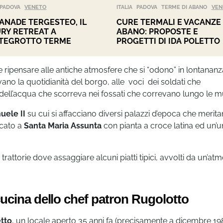
PADOVA
VENETO
ITALIA
PADOVA
TERME DI ABANO
VEN
ANADE TERGESTEO, IL
CURE TERMALI E VACANZE
RY RETREAT A
ABANO: PROPOSTE E
TEGROTTO TERME
PROGETTI DI IDA POLETTO
e ripensare alle antiche atmosfere che si “odono” in lontananz
vano la quotidianità del borgo, alle voci dei soldati che
o dell’acqua che scorreva nei fossati che correvano lungo le m
uele II
su cui si affacciano diversi palazzi d’epoca che merit
cato a
Santa Maria Assunta
con pianta a croce latina ed un’u
e trattorie dove assaggiare alcuni piatti tipici, avvolti da un’at
cucina dello chef patron Rugolotto
tto
, un locale aperto 35 anni fa (precisamente a dicembre 19