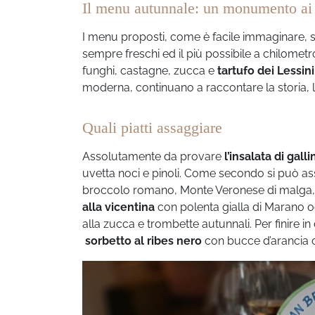
Il menu autunnale: un monumento ai s
I menu proposti, come è facile immaginare, se
sempre freschi ed il più possibile a chilomet
funghi, castagne, zucca e
tartufo dei Lessini
moderna, continuano a raccontare la storia, le 
Quali piatti assaggiare
Assolutamente da provare
l’insalata di gal
uvetta noci e pinoli. Come secondo si può a
broccolo romano, Monte Veronese di malga, t
alla vicentina
con polenta gialla di Marano 
alla zucca e trombette autunnali. Per finire 
sorbetto al ribes nero
con bucce d’arancia 