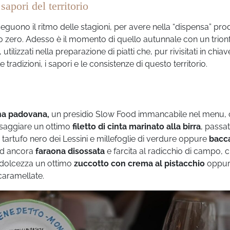
apori del territorio
guono il ritmo delle stagioni, per avere nella “dispensa” prod
ro zero. Adesso è il momento di quello autunnale con un trionf
, utilizzati nella preparazione di piatti che, pur rivisitati in chiav
tradizioni, i sapori e le consistenze di questo territorio.
lina padovana,
un presidio Slow Food immancabile nel menu,
ssaggiare un ottimo
filetto di cinta marinato alla birra
, passat
artufo nero dei Lessini e millefoglie di verdure oppure
bacc
od ancora
faraona disossata
e farcita al radicchio di campo,
in dolcezza un ottimo
zuccotto con crema al pistacchio
oppur
caramellate.