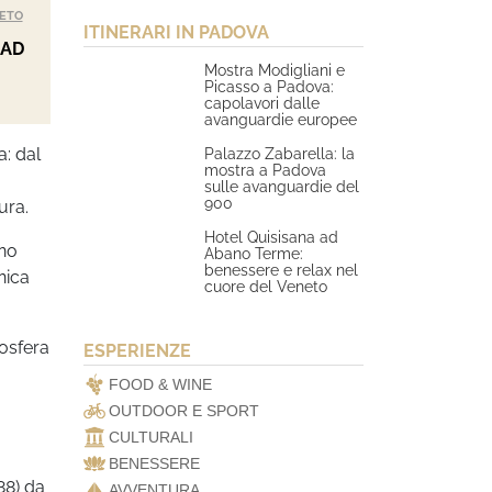
ETO
ITINERARI IN PADOVA
 AD
Mostra Modigliani e
Picasso a Padova:
capolavori dalle
avanguardie europee
a: dal
Palazzo Zabarella: la
mostra a Padova
sulle avanguardie del
900
ura.
Hotel Quisisana ad
ano
Abano Terme:
benessere e relax nel
nica
cuore del Veneto
mosfera
ESPERIENZE
FOOD & WINE
OUTDOOR E SPORT
CULTURALI
BENESSERE
88) da
AVVENTURA