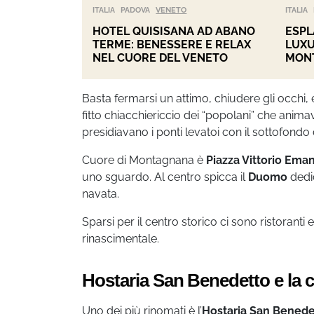
ITALIA
PADOVA
VENETO
ITALIA
HOTEL QUISISANA AD ABANO
ESPL
TERME: BENESSERE E RELAX
LUXU
NEL CUORE DEL VENETO
MON
Basta fermarsi un attimo, chiudere gli occhi, 
fitto chiacchiericcio dei “popolani” che anima
presidiavano i ponti levatoi con il sottofond
Cuore di Montagnana è
Piazza Vittorio Eman
uno sguardo. Al centro spicca il
Duomo
dedi
navata.
Sparsi per il centro storico ci sono ristoranti 
rinascimentale.
Hostaria San Benedetto e la 
Uno dei più rinomati è l’
Hostaria San Benede