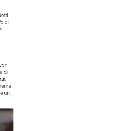
otti
o di
e
 con
a di
alà
 crema
e un