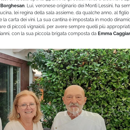
 Borghesan
. Lui, veronese originario dei Monti Lessini, ha se
cina, lei regina della sala assieme, da qualche anno, al figlio
la carta dei vini. La sua cantina è impostata in modo dinami
are di piccoli vignaioli, per avere sempre quelli più appropriat
 Gianni, con la sua piccola brigata composta da
Emma Caggia