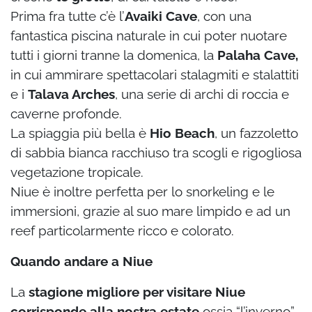
Prima fra tutte c’è l’
Avaiki Cave
, con una
fantastica piscina naturale in cui poter nuotare
tutti i giorni tranne la domenica, la
Palaha Cave,
in cui ammirare spettacolari stalagmiti e stalattiti
e i
Talava Arches
, una serie di archi di roccia e
caverne profonde.
La spiaggia più bella è
Hio Beach
, un fazzoletto
di sabbia bianca racchiuso tra scogli e rigogliosa
vegetazione tropicale.
Niue è inoltre perfetta per lo snorkeling e le
immersioni, grazie al suo mare limpido e ad un
reef particolarmente ricco e colorato.
Quando andare a Niue
La
stagione migliore per visitare Niue
corrisponde alla nostra estate
ossia “l’inverno”