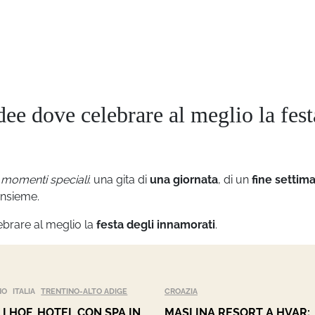
dee dove celebrare al meglio la fest
i
momenti speciali
: una gita di
una giornata
, di un
fine settim
insieme.
ebrare al meglio la
festa degli innamorati
.
NO
ITALIA
TRENTINO-ALTO ADIGE
CROAZIA
LHOF, HOTEL CON SPA IN
MASLINA RESORT A HVAR: