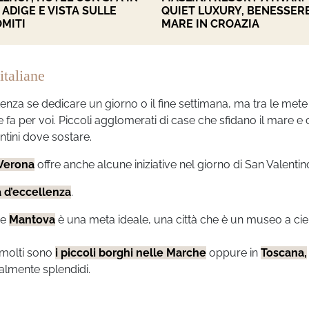
 ADIGE E VISTA SULLE
QUIET LUXURY, BENESSERE
MITI
MARE IN CROAZIA
italiane
nza se dedicare un giorno o il fine settimana, ma tra le mete
fa per voi. Piccoli agglomerati di case che sfidano il mare e
ntini dove sostare.
Verona
offre anche alcune iniziative nel giorno di San Valentin
 d’eccellenza
.
he
Mantova
è una meta ideale, una città che è un museo a cie
, molti sono
i piccoli borghi nelle
Marche
oppure in
Toscana,
lmente splendidi.