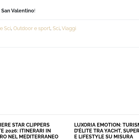
San Valentino
!
e Sci
,
Outdoor e sport
,
Sci
,
Viaggi
IERE STAR CLIPPERS
LUXORIA EMOTION: TURI
E 2026: ITINERARI IN
D’ÉLITE TRA YACHT, SUPE
ERO NEL MEDITERRANEO
E LIFESTYLE SU MISURA