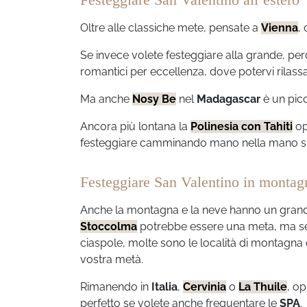
Oltre alle classiche mete, pensate a
Vienna
,
Se invece volete festeggiare alla grande, pe
romantici per eccellenza, dove potervi rilass
Ma anche
Nosy Be
nel
Madagascar
è un picc
Ancora più lontana la
Polinesia con
Tahiti
op
festeggiare camminando mano nella mano su
Festeggiare San Valentino in montag
Anche la montagna e la neve hanno un grand
Stoccolma
potrebbe essere una meta, ma se i
ciaspole, molte sono le località di montagna
vostra metà.
Rimanendo in
Italia
,
Cervinia
o
La Thuile
, o
perfetto se volete anche frequentare le
SPA
.