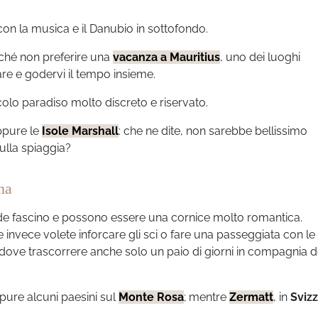
 con la musica e il Danubio in sottofondo.
rché non preferire una
vacanza a
Mauritius
, uno dei luoghi
are e godervi il tempo insieme.
olo paradiso molto discreto e riservato.
pure le
Isole Marshall
: che ne dite, non sarebbe bellissimo
lla spiaggia?
na
e fascino e possono essere una cornice molto romantica.
nvece volete inforcare gli sci o fare una passeggiata con le
 dove trascorrere anche solo un paio di giorni in compagnia d
ppure alcuni paesini sul
Monte Rosa
; mentre
Zermatt
, in
Sviz