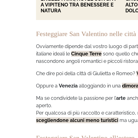
A VIPITENO TRA BENESSERE E
ALTO
NATURA
DOLO
Festeggiare San Valentino nelle città 
Ovviamente dipende dal vostro luogo di parte
italiane ideali le
Cinque Terre
sono quello che 
nascondono angoli romantici e piccoli ristora
Che dire poi della città di Giulietta e Romeo?
Oppure a
Venezia
alloggiando in una
dimora
Ma se condividete la passione per l’
arte
anc
aperto.
Per qualcosa di più raccolto e caratteristico
scegliendone alcuni meno turistici
ma ugua
Festeggiare San Valentino all’estero