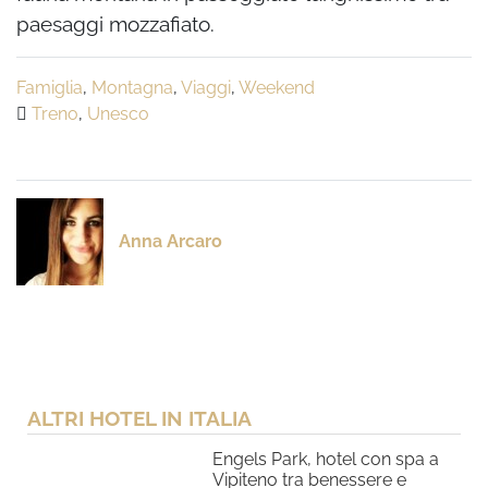
paesaggi mozzafiato.
Famiglia
,
Montagna
,
Viaggi
,
Weekend
Treno
,
Unesco
Anna Arcaro
ALTRI HOTEL IN ITALIA
Engels Park, hotel con spa a
Vipiteno tra benessere e