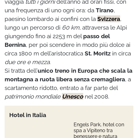
viaggia
tutti i giorni
dell’anno ad orari fissi, con
una frequenza di uno ogni ora: da
Tirano
,
paesino lombardo ai confini con la
Svizzera
,
lungo un percorso di
60 km
, attraversa le Alpi
giungendo fino ai 2253 m del
passo del
Bernina
, per poi scendere in modo più dolce ai
circa 1800 m dell’aristocratica
St. Moritz
in circa
due ore e mezza
.
Si tratta dell’
unico treno in Europa che scala la
montagna a ruota libera senza cremagliera
, a
scartamento ridotto, entrato a far parte del
patrimonio mondiale
Unesco
nel 2008.
Hotel in Italia
Engels Park, hotel con
spa a Vipiteno tra
benessere e natura