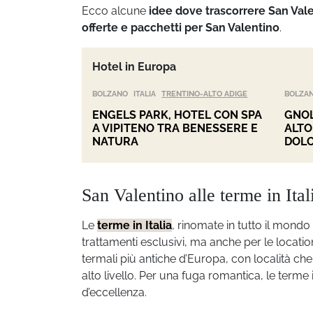
Ecco alcune
idee dove trascorrere San Val
offerte e pacchetti per San Valentino
.
Hotel in Europa
BOLZANO
ITALIA
TRENTINO-ALTO ADIGE
BOLZA
ENGELS PARK, HOTEL CON SPA
GNOL
A VIPITENO TRA BENESSERE E
ALTO
NATURA
DOLO
San Valentino alle terme in Ital
Le
terme in Italia
, rinomate in tutto il mondo
trattamenti esclusivi, ma anche per le location 
termali più antiche d’Europa, con località che
alto livello. Per una fuga romantica, le terme i
d’eccellenza.