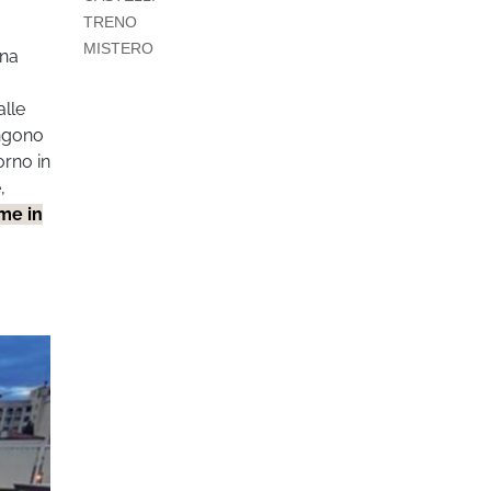
TRENO
MISTERO
una
alle
ongono
orno in
,
rme in