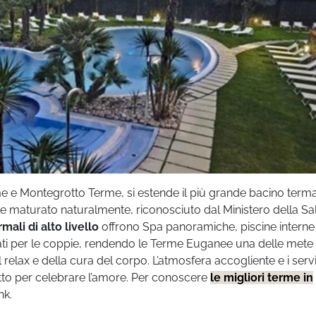
e e Montegrotto Terme, si estende il più grande bacino term
ale maturato naturalmente, riconosciuto dal Ministero della Sa
rmali di alto livello
offrono Spa panoramiche, piscine interne
ti per le coppie, rendendo le Terme Euganee una delle mete 
relax e della cura del corpo. L’atmosfera accogliente e i servi
tto per celebrare l’amore. Per conoscere
le migliori terme in
nk.