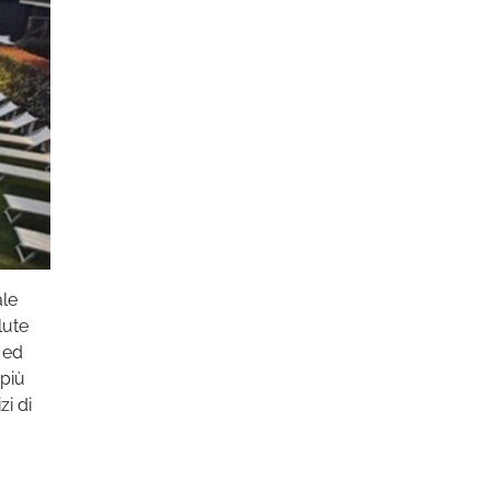
ale
lute
 ed
più
zi di