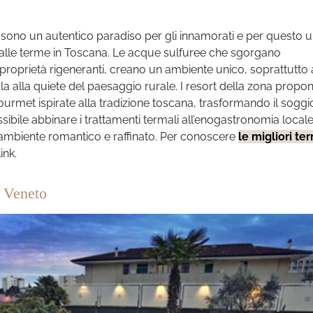
sono un autentico paradiso per gli innamorati e per questo 
 alle terme in Toscana. Le acque sulfuree che sgorgano
 proprietà rigeneranti, creano un ambiente unico, soprattutto 
la alla quiete del paesaggio rurale. I resort della zona prop
ourmet ispirate alla tradizione toscana, trasformando il soggi
ibile abbinare i trattamenti termali all’enogastronomia locale
 ambiente romantico e raffinato. Per conoscere
le migliori te
ink.
n Veneto