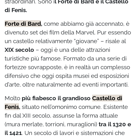
straordinari. Sono i
l Forte di Bard e il Castello
di Fenis.
Forte di Bard
,
come abbiamo già accennato, è
divenuto set dei film della Marvel. Pur essendo
un castello relativamente “giovane” – risale al
XIX secolo
– oggi è una delle attrazioni
turistiche più famose. Formato da una serie di
fortezze sovrapposte, è in realtà un complesso
difensivo che oggi ospita musei ed esposizioni
d’arte, oltre naturalmente ad eventi importanti.
Molto
più fiabesco il grandioso
Castello di
Fenis
,
situato nell’omonimo comune. Esistente
fin dal XIII secolo, assunse la forma attuale
(mura merlate, torrioni, muraglioni)
tra il 1320 e
il 1421
. Un secolo di lavori e sistemazioni che