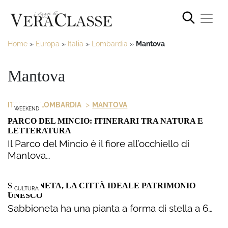
Home
»
Europa
»
Italia
»
Lombardia
»
Mantova
Mantova
>
>
ITALIA
LOMBARDIA
MANTOVA
WEEKEND
PARCO DEL MINCIO: ITINERARI TRA NATURA E
LETTERATURA
Il Parco del Mincio è il fiore all’occhiello di
Mantova…
SABBIONETA, LA CITTÀ IDEALE PATRIMONIO
CULTURA
UNESCO
Sabbioneta ha una pianta a forma di stella a 6…