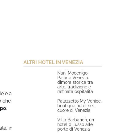
ALTRI HOTEL IN VENEZIA
Nani Mocenigo
Palace Venezia:
dimora storica tra
arte, tradizione e
raffinata ospitalità
ale e a
o che
Palazzetto My Venice,
boutique hotel nel
mpo
.
cuore di Venezia
Villa Barbarich, un
hotel di lusso alle
le, in
porte di Venezia