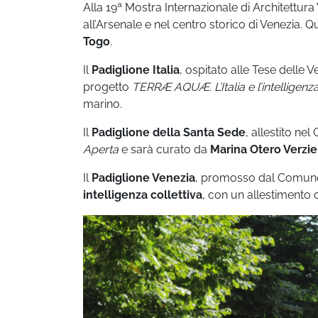
Alla 19ª Mostra Internazionale di Architettur
all’Arsenale e nel centro storico di Venezia. Q
Togo
.
Il
Padiglione Italia
, ospitato alle Tese delle 
progetto
TERRÆ AQUÆ. L’Italia e l’intelligenz
marino.
Il
Padiglione della Santa Sede
, allestito ne
Aperta
e sarà curato da
Marina Otero Verzie
Il
Padiglione Venezia
, promosso dal Comune 
intelligenza collettiva
, con un allestimento 