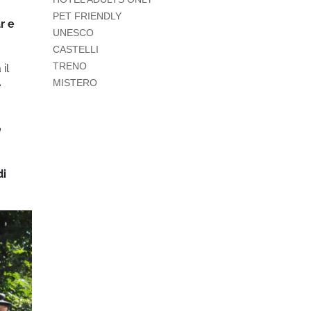
PET FRIENDLY
r e
UNESCO
CASTELLI
TRENO
il
MISTERO
e
a
di