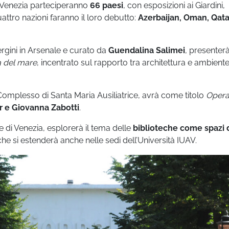
a Venezia parteciperanno
66 paesi
, con esposizioni ai Giardini,
uattro nazioni faranno il loro debutto:
Azerbaijan, Oman, Qata
Vergini in Arsenale e curato da
Guendalina Salimei
, presenterà 
a del mare
, incentrato sul rapporto tra architettura e ambient
l Complesso di Santa Maria Ausiliatrice, avrà come titolo
Oper
r e Giovanna Zabotti
.
di Venezia, esplorerà il tema delle
biblioteche come spazi 
che si estenderà anche nelle sedi dell’Università IUAV.