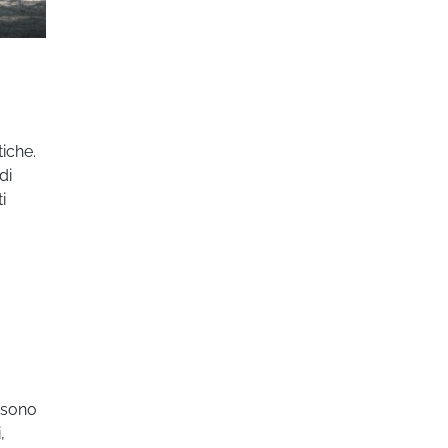
iche.
di
i
i sono
,