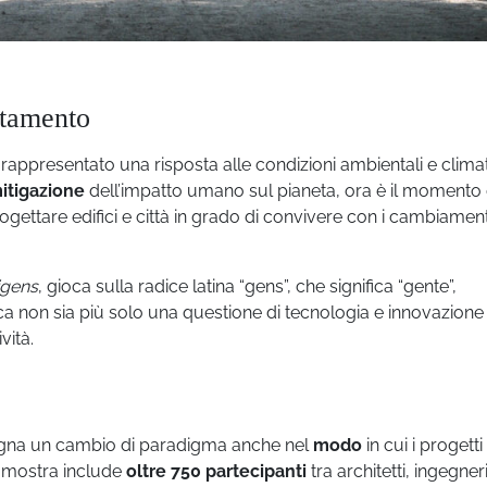
attamento
 rappresentato una risposta alle condizioni ambientali e climat
itigazione
dell’impatto umano sul pianeta, ora è il momento 
ettare edifici e città in grado di convivere con i cambiament
ligens
, gioca sulla radice latina “gens”, che significa “gente”,
ica non sia più solo una questione di tecnologia e innovazione
vità.
 segna un cambio di paradigma anche nel
modo
in cui i progett
la mostra include
oltre 750 partecipanti
tra architetti, ingegneri