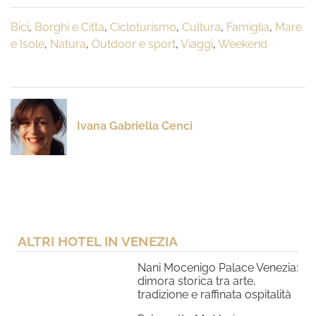
Bici
,
Borghi e Citta
,
Cicloturismo
,
Cultura
,
Famiglia
,
Mare
e Isole
,
Natura
,
Outdoor e sport
,
Viaggi
,
Weekend
Ivana Gabriella Cenci
ALTRI HOTEL IN VENEZIA
Nani Mocenigo Palace Venezia:
dimora storica tra arte,
tradizione e raffinata ospitalità