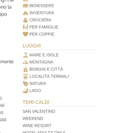
BENESSERE
ono la
AVVENTURA
uppo
CROCIERA
PER FAMIGLIE
PER COPPIE
LUOGHI
MARE E ISOLE
ramente
MONTAGNA
BORGHI E CITTÀ
LOCALITÀ TERMALI
NATURA
LAGO
lo
TEMI CALDI
osì
SAN VALENTINO
no
WEEKEND
sso
WINE RESORT
HOTEL ADULTS ONLY