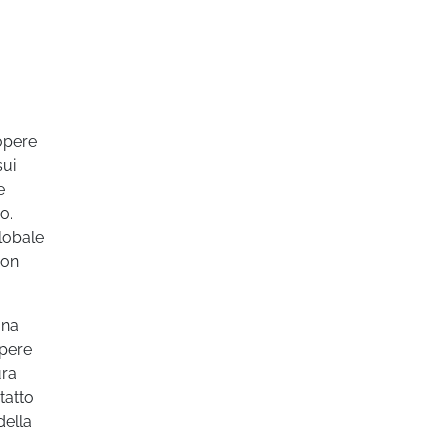
 opere
sui
e
o.
lobale
con
una
opere
ura
tatto
della