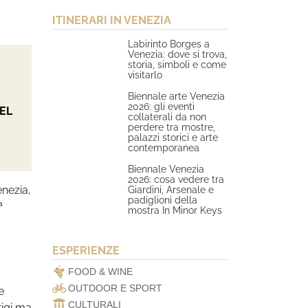
ITINERARI IN VENEZIA
Labirinto Borges a
Venezia: dove si trova,
storia, simboli e come
visitarlo
Biennale arte Venezia
2026: gli eventi
EL
collaterali da non
perdere tra mostre,
palazzi storici e arte
contemporanea
Biennale Venezia
2026: cosa vedere tra
enezia,
Giardini, Arsenale e
padiglioni della
ª
mostra In Minor Keys
ESPERIENZE
FOOD & WINE
OUTDOOR E SPORT
e
CULTURALI
rigi ma