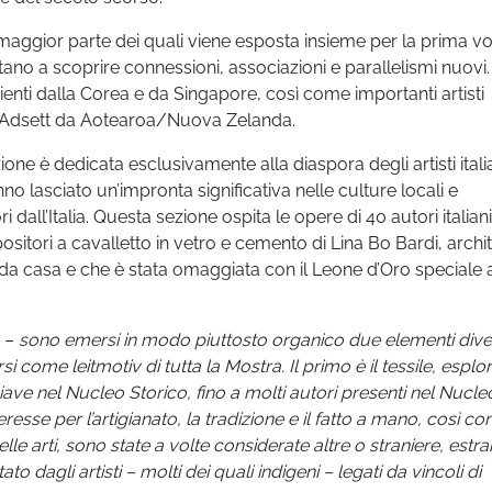
la maggior parte dei quali viene esposta insieme per la prima vo
ano a scoprire connessioni, associazioni e parallelismi nuovi.
nienti dalla Corea e da Singapore, così come importanti artisti
 Adsett da Aotearoa/Nuova Zelanda.
one è dedicata esclusivamente alla diaspora degli artisti itali
no lasciato un’impronta significativa nelle culture locali e
dall’Italia. Questa sezione ospita le opere di 40 autori italiani
itori a cavalletto in vetro e cemento di Lina Bo Bardi, archit
onda casa e che è stata omaggiata con il Leone d’Oro speciale a
 –
sono emersi in modo piuttosto organico due
elementi dive
rsi come leitmotiv di tutta la
Mostra. Il primo è il tessile, esplo
chiave nel Nucleo Storico, fino a molti autori presenti nel Nucle
resse per l’artigianato, la tradizione e il fatto a mano, così c
le arti, sono state a volte considerate altre o straniere, estr
 dagli artisti – molti dei quali indigeni – legati da vincoli di