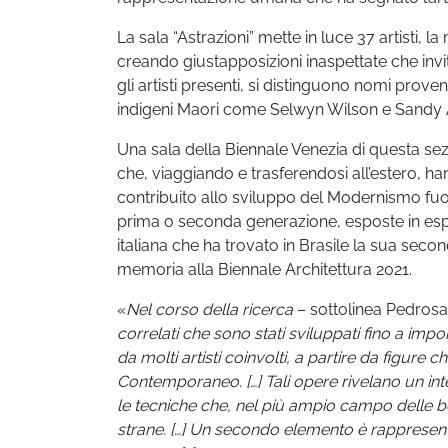
La sala “Astrazioni” mette in luce 37 artisti, 
creando giustapposizioni inaspettate che invit
gli artisti presenti, si distinguono nomi prove
indigeni Maori come Selwyn Wilson e Sandy
Una sala della Biennale Venezia di questa sezi
che, viaggiando e trasferendosi all’estero, han
contribuito allo sviluppo del Modernismo fuori 
prima o seconda generazione, esposte in espos
italiana che ha trovato in Brasile la sua sec
memoria alla Biennale Architettura 2021.
«
Nel corso della ricerca
– sottolinea Pedrosa
correlati che sono stati sviluppati fino a impo
da molti artisti coinvolti, a partire da figure 
Contemporaneo. […] Tali opere rivelano un inte
le tecniche che, nel più ampio campo delle bel
strane. […] Un secondo elemento è rappresentato