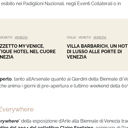
esibito nei Padiglioni Nazionali, negli Eventi Collaterali o in
VENETO
VENEZIA
ITALIA
VENETO
VENEZIA
ZZETTO MY VENICE,
VILLA BARBARICH, UN HOT
IQUE HOTEL NEL CUORE
DI LUSSO ALLE PORTE DI
ENEZIA
VENEZIA
aperto
, tanto all’Arsenale quanto ai Giardini della Biennale di V
e anima i giorni di pre-apertura e l’ultimo weekend della 60
 Everywhere
erywhere
” della esposizione d’Arte alla Biennale di Venezia tra
tire dal 2004 dal collettivo Claire Fontaine
, originario di Pa