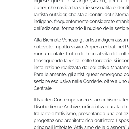
inglese “queer” è “strange” (strano), per cui l’
queer, che naviga tra varie sessualità e iden
l’artista outsider, che sta ai confini del sistema
indigeno, frequentemente considerato stranier
dell’edizione, formando il nucleo della sezi
Alla Biennale Venezia gli artisti indigeni ass
notevole impatto visivo. Appena entrati nel Pa
monumentale, frutto della creatività del collet
Proseguendo la visita, nelle Corderie, si incon
installazione realizzata dal collettivo Maata
Parallelamente, gli artisti queer emergono c
sezione esclusiva nelle Corderie, oltre a uno 
Centrale.
Il Nucleo Contemporaneo si arricchisce ulter
Disobedience Archive, un’iniziativa curata da
tra l’arte e l’attivismo, presentando una colle
progettazione architettonica dell’intera Esposi
principali intitolate “Attivismo della diaspora”