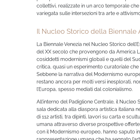
collettivi, realizzate in un arco temporale ch
variegata sulle intersezioni tra arte e attivism
Il Nucleo Storico della Biennale
La Biennale Venezia nel Nucleo Storico dell’E
del XX secolo che provengono da America La
cosiddetti modernismi globali e quelli del S
critica, quasi un esperimento curatoriale che 
Sebbene la narrativa del Modernismo europe
restano ancora per molti versi inesplorati, non
l’Europa, spesso mediati dal colonialismo.
All’interno del Padiglione Centrale, il Nucleo Sto
sala dedicata alla diaspora artistica italiana
di 112 artisti, tra dipinti, lavori su carta e scu
umana attraverso diverse prospettive offerte d
con il Modernismo europeo, hanno saputo integ
rappresentazione umana che ha segnato l’art