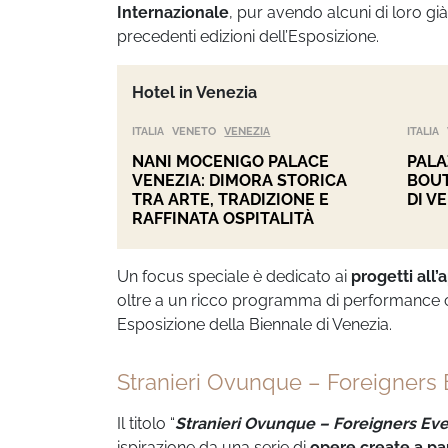
Internazionale
, pur avendo alcuni di loro già 
precedenti edizioni dell’Esposizione.
Hotel in Venezia
ITALIA
VENETO
VENEZIA
ITALIA
NANI MOCENIGO PALACE
PALA
VENEZIA: DIMORA STORICA
BOUT
TRA ARTE, TRADIZIONE E
DI V
RAFFINATA OSPITALITÀ
Un focus speciale è dedicato ai
progetti all’
oltre a un ricco programma di performance ch
Esposizione della Biennale di Venezia.
Stranieri Ovunque – Foreigners
Il titolo “
Stranieri Ovunque – Foreigners Ev
ispirazione da una serie di
opere create a par