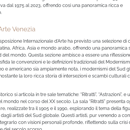
e va dal 1975 al 2023, offrendo così una panoramica ricca e
o.
 Arte Venezia
sposizione Internazionale d’Arte ha previsto una selezione di
tina, Africa, Asia e mondo arabo, offrendo una panoramica 
ud del mondo. Questa sezione ambisce a essere una riflession
sfida le convenzioni e le definizioni tradizionali del Modernism
o e americano sia ampiamente nota, i modernismi del Sud g
ostante la loro ricca storia di intersezioni e scambi culturali 
rico si articola in tre sale tematiche: “Ritratti”, “Astrazioni”, e 
 nel mondo nel corso del XX secolo. La sala “Ritratti” presenta 
lture, realizzate tra il 1905 e il 1990, esplorando il tema della fig
agli artisti del Sud globale. Questi artisti, pur venendo a con
rarlo con visioni personali profonde, riflettendo sulla crisi 
e del secolo scorso.