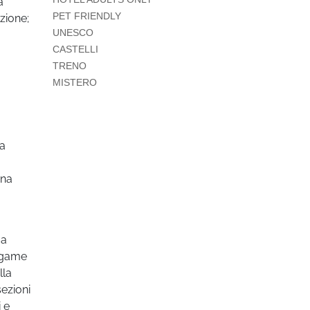
a
PET FRIENDLY
zione;
UNESCO
CASTELLI
TRENO
MISTERO
ta
una
 a
legame
lla
sezioni
i e