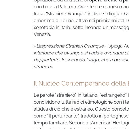
con base a Palermo. Queste creazioni si mani
frase “Stranieri Ovunque” in diverse lingue.
omonimo di Torino, attivo nei primi anni del D
xenofobia in Italia, sottolineando un messaggio
Venezia.
«
L’espressione Stranieri Ovunque
– spiega A
intendere che ovunque si vada e ovunque ci s
dappertutto. In secondo luogo, che a presci
stranieri
».
Il Nucleo Contemporaneo della 
Le parole “straniero” in italiano, “estrangeiro
condividono tutte radici etimologiche con i ter
all’idea di ciò che è estraneo. Questo concet
come “Il perturbante”, tradotto in portoghese
tempo familiare. Secondo l’American Heritage 