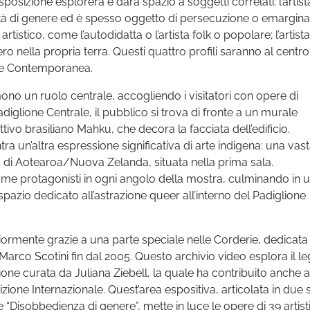
esposizione esplorerà e darà spazio a soggetti correlati: l’artist
tità di genere ed è spesso oggetto di persecuzione o emargina
 artistico, come l’autodidatta o l’artista folk o popolare; l’artista
o nella propria terra. Questi quattro profili saranno al centro
one Contemporanea.
umono un ruolo centrale, accogliendo i visitatori con opere di
diglione Centrale, il pubblico si trova di fronte a un murale
tivo brasiliano Mahku, che decora la facciata dell’edificio.
tra un’altra espressione significativa di arte indigena: una vas
ho di Aotearoa/Nuova Zelanda, situata nella prima sala.
ome protagonisti in ogni angolo della mostra, culminando in 
spazio dedicato all’astrazione queer all’interno del Padiglione
iormente grazie a una parte speciale nelle Corderie, dedicata
 Marco Scotini fin dal 2005. Questo archivio video esplora il 
zione curata da Juliana Ziebell, la quale ha contribuito anche a
zione Internazionale. Quest’area espositiva, articolata in due 
 e “Disobbedienza di genere”, mette in luce le opere di 39 artist