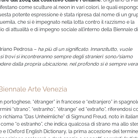
festano come sculture al neon in vari colori, le quali espong
 Questa potente espressione è stata ripresa dal nome di un gr
uemila, che si è impegnato nella lotta contro il razzismo e la
 di attualità e di impegno sociale all’interno della Biennale di
driano Pedrosa –
ha più di un significato.
Innanzitutto, vuole
i trovi si incontreranno sempre degli stranieri: sono/siamo
ndere dalla propria ubicazione, nel profondo si è sempre ve
Biennale Arte Venezia
” in portoghese, “étranger” in francese e “extranjero” in spagno
mini “strano”, “estranho”, “étrange” ed “extraño”, riferendosi c
to richiama “Das Unheimliche” di Sigmund Freud, noto in italia
 come “o estranho”, che indica qualcosa di strano ma allo ste
e l’Oxford English Dictionary, la prima accezione del termine