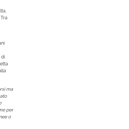
lta,
 Tra
ani
 di
etta
lla
rsi ma
rato
o
ome per
anee o