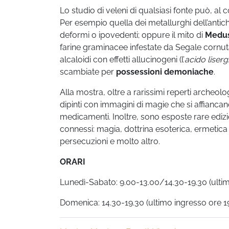
Lo studio di veleni di qualsiasi fonte può, al
Per esempio quella dei metallurghi dell’antich
deformi o ipovedenti; oppure il mito di
Medu
farine graminacee infestate da Segale cornu
alcaloidi con effetti allucinogeni (l’
acido liserg
scambiate per
possessioni demoniache
.
Alla mostra, oltre a rarissimi reperti archeolo
dipinti con immagini di magie che si affianca
medicamenti. Inoltre, sono esposte rare edizi
connessi: magia, dottrina esoterica, ermetic
persecuzioni e molto altro.
ORARI
Lunedì-Sabato: 9.00-13.00/14.30-19.30 (ultim
Domenica: 14.30-19.30 (ultimo ingresso ore 1