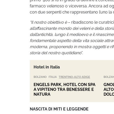
farmaco velenoso o viceversa. Ancora ad oggi,
con due serpenti che rappresentano l’uno la d
“Il n
ostro
obiettivo è
– ribadiscono le curatric
all’affascinante mondo dei veleni e della stor
dall’antichità, lungo il medioevo e il rinascim
fondamentale aspetto della vita sociale attravers
moderna, proponendo in mostra oggetti e rif
storia del nostro quotidiano
”.
Hotel in Italia
BOLZANO
ITALIA
TRENTINO-ALTO ADIGE
BOLZA
ENGELS PARK, HOTEL CON SPA
GNOL
A VIPITENO TRA BENESSERE E
ALTO
NATURA
DOLO
NASCITA DI MITI E LEGGENDE