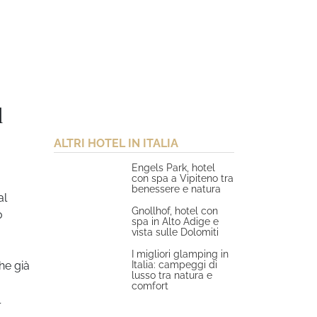
d
ALTRI HOTEL IN ITALIA
Engels Park, hotel
con spa a Vipiteno tra
benessere e natura
al
Gnollhof, hotel con
o
spa in Alto Adige e
vista sulle Dolomiti
I migliori glamping in
Italia: campeggi di
he già
lusso tra natura e
comfort
l