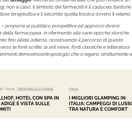
 non a caso, il simbolo dei farmacisti è il
caduceo
: bastone
ose terapeutica e il secondo quella tossica ovvero il veleno.
i –
proporre al pubblico prospettive ed approcci diversi
ia della farmacopea, in riferimento alle varie epoche storiche,
ento fino all’età odierna, ricostruendo il percorso di questo
o le fonti scritte, la arti visive, fonti classiche e letteratura
erimenti demoetnoantropologici che si legano strettamente a
NO
ITALIA
TRENTINO-ALTO ADIGE
ITALIA
LHOF, HOTEL CON SPA IN
I MIGLIORI GLAMPING IN
 ADIGE E VISTA SULLE
ITALIA: CAMPEGGI DI LUSS
MITI
TRA NATURA E COMFORT