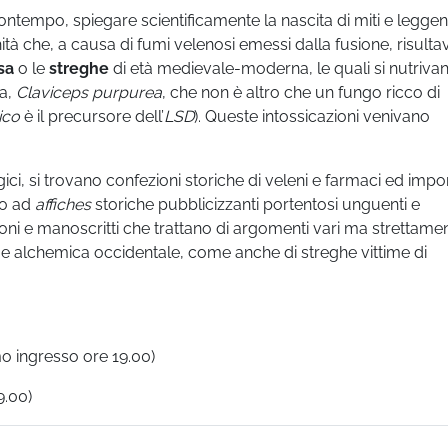
 contempo, spiegare scientificamente la nascita di miti e legge
ità che, a causa di fumi velenosi emessi dalla fusione, risult
sa
o le
streghe
di età medievale-moderna, le quali si nutrivan
ta,
Claviceps purpurea
, che non è altro che un fungo ricco di
ico
è il precursore dell’
LSD
). Queste intossicazioni venivano
gici, si trovano confezioni storiche di veleni e farmaci ed impo
no ad
affiches
storiche pubblicizzanti portentosi unguenti e
oni e manoscritti che trattano di argomenti vari ma strettame
a e alchemica occidentale, come anche di streghe vittime di
o ingresso ore 19.00)
9.00)