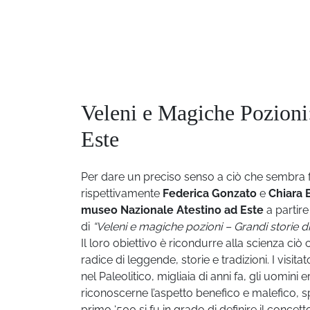
Veleni e Magiche Pozioni: 
Este
Per dare un preciso senso a ciò che sembra f
rispettivamente
Federica Gonzato
e
Chiara 
museo Nazionale Atestino ad Este
a partire
di
“Veleni e magiche pozioni – Grandi storie di 
Il loro obiettivo è ricondurre alla scienza ciò
radice di leggende, storie e tradizioni. I visi
nel Paleolitico, migliaia di anni fa, gli uomini
riconoscerne l’aspetto benefico e malefico, 
primo ‘500 si fu in grado di definire il concet