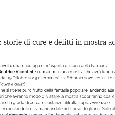
storie di cure e delitti in mostra a
avola, un’archeologa e un’esperta di storia della Farmacia,
Beatrice Vicentini
, si uniscono in una mostra che avrà luogo 
 dal 19 Ottobre 2019 e terminerà il 2 Febbraio 2020, con il titol
cure e delitti.
 che si ritiene puro frutto della fantasia popolare, andando alla
tatori che avranno modo di visitare la mostra scopriranno così c
 erano in grado di cercare sostanze utili alla sopravvivenza e
sperimentandole e tramandandole nel corso degli anni. Solo a
to del
dosaggio
, elemento fondamentale che può rendere un