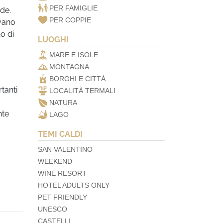
PER FAMIGLIE
nde.
PER COPPIE
avano
o di
LUOGHI
MARE E ISOLE
MONTAGNA
BORGHI E CITTÀ
rtanti
LOCALITÀ TERMALI
NATURA
nte
LAGO
TEMI CALDI
SAN VALENTINO
WEEKEND
WINE RESORT
HOTEL ADULTS ONLY
PET FRIENDLY
UNESCO
CASTELLI