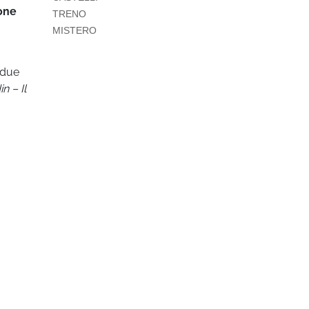
one
TRENO
MISTERO
i due
n – Il