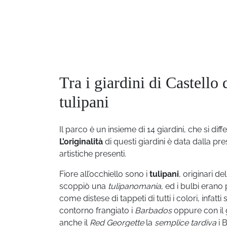
Tra i giardini di Castello
tulipani
Il parco è un insieme di 14 giardini, che si diffe
L’originalità
di questi giardini è data dalla pr
artistiche presenti.
Fiore all’occhiello sono i
tulipani
, originari d
scoppiò una
tulipanomania
, ed i bulbi erano
come distese di tappeti di tutti i colori, infatt
contorno frangiato i
Barbados
oppure con il
anche il
Red Georgette
la
semplice tardiva
i 