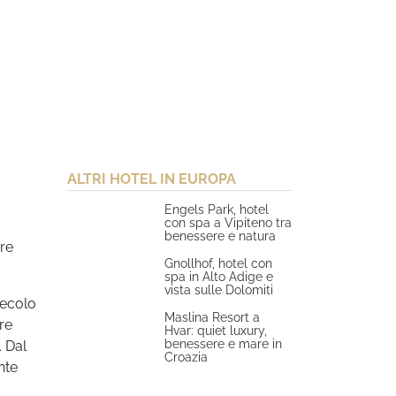
ALTRI HOTEL IN EUROPA
Engels Park, hotel
con spa a Vipiteno tra
benessere e natura
ere
Gnollhof, hotel con
spa in Alto Adige e
vista sulle Dolomiti
secolo
Maslina Resort a
are
Hvar: quiet luxury,
benessere e mare in
. Dal
Croazia
nte