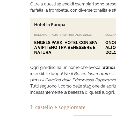
Oltre a questi splendidi esemplari sono presenti
farfalla, a trombetta, con diverse tonalità e s
Hotel in Europa
BOLZANO
ITALIA
TRENTINO-ALTO ADIGE
BOLZA
ENGELS PARK, HOTEL CON SPA
GNOL
A VIPITENO TRA BENESSERE E
ALTO
NATURA
DOLO
Ogni giardino ha un nome che evoca l’
atmosf
incredibile luogo! Ne
Il Bosco Innamorato
si 
pieno
Il Giardino della Principessa Raperonzo
Tutti seguono il corso delle stagione da apr
incessantemente la bellezza di questi luoghi
Il castello e soggiornare