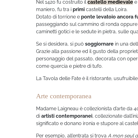
Nel 1420 fu costruito il
castello medievale
e 
maniero, fu tra i
primi
castelli della Loira.
Dotato di torrione e
ponte levatoio ancora f
passeggiando sul cammino di ronda oppure tra
caminetti gotici e le sedute in pietra, sulle qu
Se si desidera, si può
soggiornare
in una dell
Grazie alla passione ed il gusto della propri
personaggio del passato, decorata con opere
come quercia e pietre di tufo.
La Tavola delle Fate è il ristorante, usufruibile d
Arte contemporanea
Madame Laigneau è collezionista d’arte da 40 
di
artisti contemporanei
, collezionate dall’in
significato e donano ironia e stupore al castel
Per esempio, all’entrata si trova
A mon seul dé