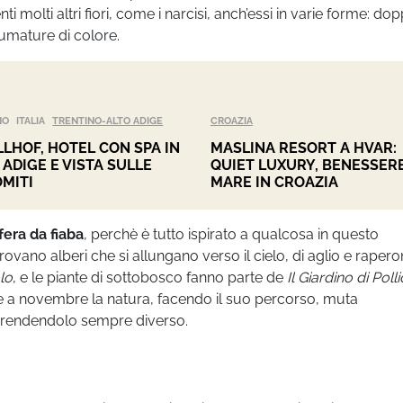
 molti altri fiori, come i narcisi, anch’essi in varie forme: dopp
fumature di colore.
NO
ITALIA
TRENTINO-ALTO ADIGE
CROAZIA
LHOF, HOTEL CON SPA IN
MASLINA RESORT A HVAR:
 ADIGE E VISTA SULLE
QUIET LUXURY, BENESSERE
MITI
MARE IN CROAZIA
era da fiaba
, perchè è tutto ispirato a qualcosa in questo
trovano alberi che si allungano verso il cielo, di aglio e rapero
lo
, e le piante di sottobosco fanno parte de
Il Giardino di Poll
ile a novembre la natura, facendo il suo percorso, muta
, rendendolo sempre diverso.