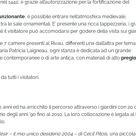
nel 1442, e grazie all’autorizzazione per la fortificazione del
unzionante
, è possibile entrare nell’atmosfera medievale,
 le sale ornamentali. E’ presente una ricca tappezzeria, i gr
ali il visitatore può accomodarsi per godere della vista sui giar
e 7 camere presenti al Rivau, differenti una dall’altra per tema
etaria Patricia Laigneau, ogni stanza è dedicata ad un grande
 contemporanee o di arte antica, con materiali di alto
pregi
a tutti i visitatori,
anni ed ha arricchito il percorso attraverso i giardini con 20
izio degli anni ’90 fino al 2010. La loro collocazione è legata al
lo.
sir – il mio unico desiderio 2004 – di Cécil Pitois
, una piccola