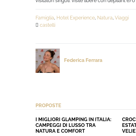
visitatori singoli: visite libere con dépliant e
Famiglia
,
Hotel Experience
,
Natura
,
Viaggi
castelli
Federica Ferrara
PROPOSTE
I MIGLIORI GLAMPING IN ITALIA:
CROC
CAMPEGGI DI LUSSO TRA
ESTAT
NATURA E COMFORT
VELI