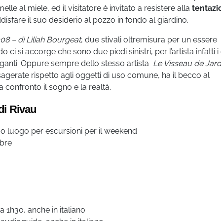
e al miele, ed il visitatore è invitato a resistere alla
tentazi
sfare il suo desiderio al pozzo in fondo al giardino.
008 – di Liliah Bourgeat
, due stivali oltremisura per un essere
i si accorge che sono due piedi sinistri, per l’artista infatti 
giganti. Oppure sempre dello stesso artista
Le Visseau de Jardi
erate rispetto agli oggetti di uso comune, ha il becco al
a confronto il sogno e la realtà.
di Rivau
mo luogo per escursioni per il weekend
mbre
a 1h30, anche in italiano