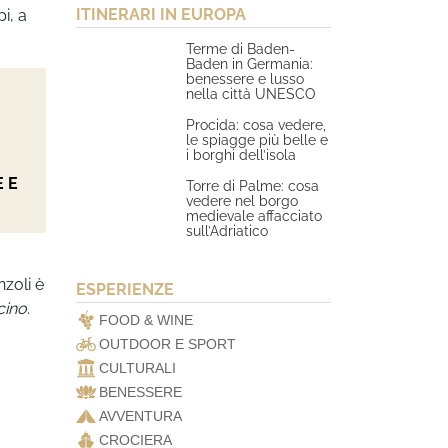
ITINERARI IN EUROPA
i, a
Terme di Baden-
Baden in Germania:
benessere e lusso
nella città UNESCO
Procida: cosa vedere,
le spiagge più belle e
i borghi dell’isola
 E
Torre di Palme: cosa
vedere nel borgo
medievale affacciato
sull’Adriatico
nzoli è
ESPERIENZE
icino
.
FOOD & WINE
OUTDOOR E SPORT
CULTURALI
BENESSERE
AVVENTURA
CROCIERA