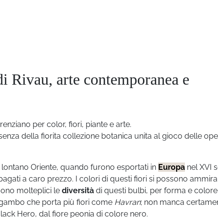
 di Rivau, arte contemporanea e
renziano per color, fiori, piante e arte.
esenza della fiorita collezione botanica unita al gioco delle op
el lontano Oriente, quando furono esportati in
Europa
nel XVI 
 pagati a caro prezzo. I colori di questi fiori si possono ammir
i sono molteplici le
diversità
di questi bulbi, per forma e colore
 gambo che porta più fiori come
Havran
; non manca certame
Black Hero, dal fiore peonia di colore nero.