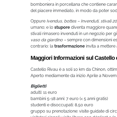
bomboniera in porcellana che contiene caramell
del piacere immediato, in modo da poter soddi
Oppure
Ivendus, bottes – Invenduti, stivali 2
umano; e lo
stupore
diventa maggiore quando c
stivali rimasero invenduti in un negozio per 
vaso da giardino –
sempre con dimensioni esag
contrario: la
trasformazione
invita a mettere 
Maggiori Informazioni sul Castello 
Castello Rivau è a soli 10 km da Chinon, otti
Aperto mediamente da inizio Aprile a Nove
Biglietti
adulti: 11 euro
bambini 5-18 anni: 7 euro (< 5 anni gratis)
studenti e disoccupati: 8,50 euro
gruppo su prenotazione: visite guidate di circ