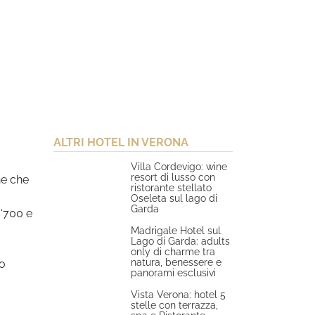
ALTRI HOTEL IN VERONA
Villa Cordevigo: wine
resort di lusso con
he che
ristorante stellato
Oseleta sul lago di
Garda
 ‘700 e
Madrigale Hotel sul
Lago di Garda: adults
only di charme tra
natura, benessere e
io
panorami esclusivi
Vista Verona: hotel 5
stelle con terrazza,