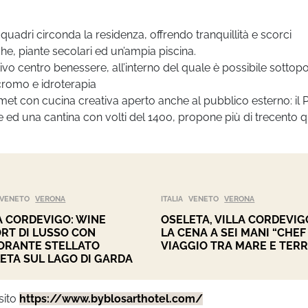
 quadri circonda la residenza, offrendo tranquillità e scorci
e, piante secolari ed un’ampia piscina.
tivo centro benessere, all’interno del quale è possibile sottopo
 cromo e idroterapia
con cucina creativa aperto anche al pubblico esterno: il P
 ed una cantina con volti del 1400, propone più di trecento q
VENETO
VERONA
ITALIA
VENETO
VERONA
A CORDEVIGO: WINE
OSELETA, VILLA CORDEVIG
RT DI LUSSO CON
LA CENA A SEI MANI “CHEF
ORANTE STELLATO
VIAGGIO TRA MARE E TERR
ETA SUL LAGO DI GARDA
sito
https://www.byblosarthotel.com/