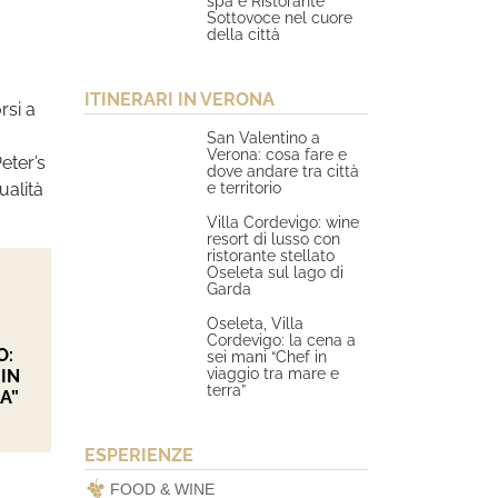
spa e Ristorante
Sottovoce nel cuore
della città
ITINERARI IN VERONA
rsi a
San Valentino a
Verona: cosa fare e
eter’s
dove andare tra città
e territorio
ualità
Villa Cordevigo: wine
resort di lusso con
ristorante stellato
Oseleta sul lago di
Garda
Oseleta, Villa
Cordevigo: la cena a
O:
sei mani “Chef in
viaggio tra mare e
 IN
terra”
A”
ESPERIENZE
FOOD & WINE