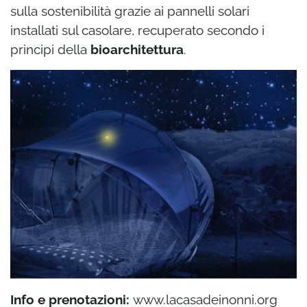
sulla sostenibilità grazie ai pannelli solari
installati sul casolare, recuperato secondo i
principi della
bioarchitettura
.
Info e prenotazioni:
www.lacasadeinonni.org