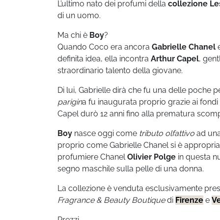
L’ultimo nato dei profumi della
collezione Le
di un uomo.
Ma chi è
Boy
?
Quando Coco era ancora
Gabrielle Chanel
e
definita idea, ella incontra
Arthur Capel
, gen
straordinario talento della giovane.
Di lui, Gabrielle dirà che fu una delle poche p
parigin
a fu inaugurata proprio grazie ai fondi
Capel durò 12 anni fino alla prematura scomp
Boy
nasce oggi come
tributo olfattivo
ad una 
proprio come Gabrielle Chanel si è appropriat
profumiere Chanel
Olivier Polge
in questa n
segno maschile sulla pelle di una donna.
La collezione è venduta esclusivamente pre
Fragrance & Beauty Boutique
di
Firenze
e
V
Prezzi