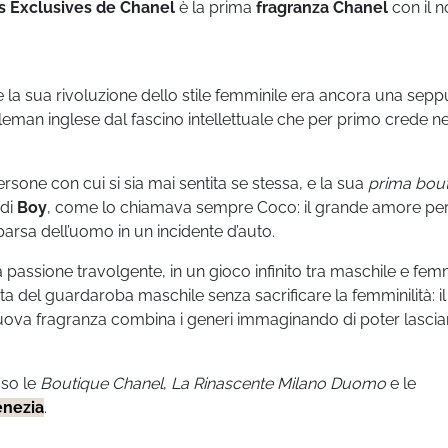
s Exclusives de Chanel
è la prima
fragranza Chanel
con il 
 la sua rivoluzione dello stile femminile era ancora una sepp
tleman inglese dal fascino intellettuale che per primo crede ne
ersone con cui si sia mai sentita se stessa, e la sua
prima bou
 di
Boy
, come lo chiamava sempre Coco: il grande amore pe
arsa dell’uomo in un incidente d’auto.
passione travolgente, in un gioco infinito tra maschile e femm
a del guardaroba maschile senza sacrificare la femminilità: i
uova fragranza combina i generi immaginando di poter lascia
sso le
Boutique Chanel
,
La Rinascente Milano Duomo
e le
enezia
.