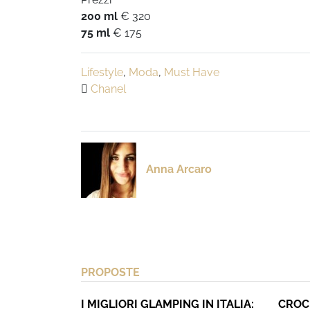
200 ml
€ 320
75 ml
€ 175
Lifestyle
,
Moda
,
Must Have
Chanel
Anna Arcaro
PROPOSTE
I MIGLIORI GLAMPING IN ITALIA:
CROC