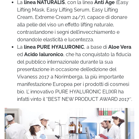
La
linea NATURALIS
, con la linea
Anti Age
(Easy
Lifting Mask, Easy Lifting
Serum, Easy Lifting
Cream, Extreme Cream 24/7), capace di donare
alla pelle del viso un
effetto lifting naturale,
contrastandone i segni dell’invecchiamento e
donandole elasticità e
lucentezza.
La
linea PURE HYALURONIC
, a base di
Aloe Vera
ed
Acido
Ialuronico
, che ha conquistato la fiducia
del pubblico internazionale
durante la sua
presentazione in occasione dell’edizione del
Vivaness 2017 a
Norimberga, la più importante
manifestazione Europea per i prodotti di cosmesi
bio. L’
innovativo PURE HYALURONIC ELIXIR ha
infatti vinto il “BEST NEW PRODUCT AWARD
2017″.