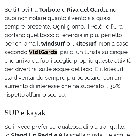
Se ti trovi tra
Torbole
e
Riva del Garda
, non
puoi non notare quanto il vento sia quasi
sempre presente. Ogni giorno, il Pelèr e l’Ora
portano quel tocco di energia in più, perfetto
per chi ama il
windsurf
o il
kitesurf
. Non a caso,
secondo
VisitGarda
, più di un turista su cinque
che arriva da fuori sceglie proprio queste attività
per divertirsi sulle acque del lago. E il kitesurf
sta diventando sempre più popolare, con un
aumento di interesse che ha superato il 30%
rispetto all’anno scorso.
SUP e kayak
Se invece preferisci qualcosa di più tranquillo,
lo
Stand Up Paddle
è la scelta giusta. Le acque