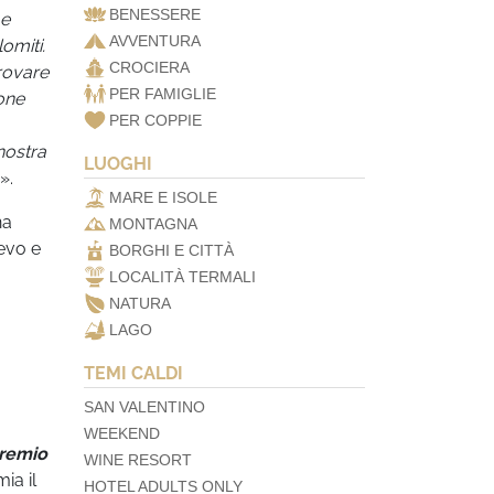
BENESSERE
 e
AVVENTURA
omiti.
CROCIERA
trovare
PER FAMIGLIE
sone
PER COPPIE
nostra
LUOGHI
».
MARE E ISOLE
na
MONTAGNA
ievo e
BORGHI E CITTÀ
LOCALITÀ TERMALI
NATURA
LAGO
TEMI CALDI
SAN VALENTINO
WEEKEND
remio
WINE RESORT
ia il
HOTEL ADULTS ONLY