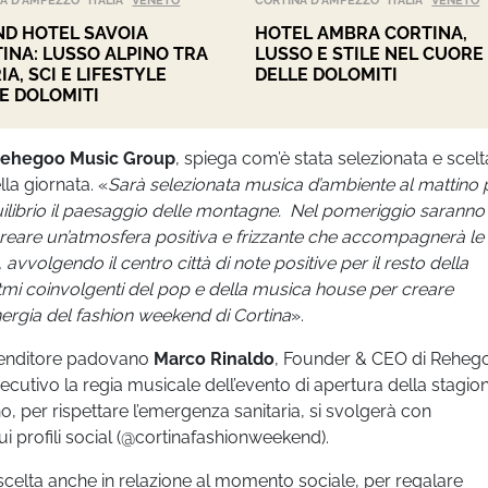
A D'AMPEZZO
ITALIA
VENETO
CORTINA D'AMPEZZO
ITALIA
VENETO
D HOTEL SAVOIA
HOTEL AMBRA CORTINA,
INA: LUSSO ALPINO TRA
LUSSO E STILE NEL CUORE
IA, SCI E LIFESTYLE
DELLE DOLOMITI
E DOLOMITI
ehegoo Music Group
, spiega com’è stata selezionata e scelt
a giornata. «
Sarà selezionata musica d’ambiente al mattino 
quilibrio il paesaggio delle montagne. Nel pomeriggio saranno
 creare un’atmosfera positiva e frizzante che accompagnerà le
avvolgendo il centro città di note positive per il resto della
i ritmi coinvolgenti del pop e della musica house per creare
ergia del fashion weekend di Cortina
».
prenditore padovano
Marco Rinaldo
, Founder & CEO di Reheg
cutivo la regia musicale dell’evento di apertura della stagio
, per rispettare l’emergenza sanitaria, si svolgerà con
ui profili social (@cortinafashionweekend).
scelta anche in relazione al momento sociale, per regalare