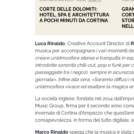
CORTINA D'AMPEZZO
ITALIA
VENETO
CORTIN
CORTE DELLE DOLOMITI:
GRAN
HOTEL, SPA E ARCHITETTURA
CORT
A POCHI MINUTI DA CORTINA
STOR
NELL
Luca Rinaldo
, Creative Account Director di
R
musica per accompagnare i vari momenti dell
creare un’atmosfera eterea e tranquilla in e
introdotte sonorità chill-out, pop e funk per
passeggiate tra i negozi, sempre in sicurezza, 
giornata». Infine alla sera: «Saranno diffusi 
un’atmosfera vivace ed esaltare la magica en
La società inglese, fondata nel 2014 dall’im
Music Group, firma per il secondo anno conse
invernale di Cortina d’Ampezzo che quest’anno
consapevolezza, in forma del tutto digitale, s
Marco Rinaldo
spiega che la musica è stata 