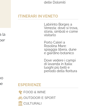
delle Dolomiti
ITINERARI IN VENETO
Labirinto Borges a
Venezia: dove si trova,
storia, simboli e come
a la
visitarlo
per
Porto Caleri a
Rosolina Mare:
spiaggia libera, dune
e giardino botanico
Dove vedere i campi
di lavanda in Italia:
luoghi più belli e
periodo della fioritura
oo
ne
ESPERIENZE
FOOD & WINE
OUTDOOR E SPORT
CULTURALI