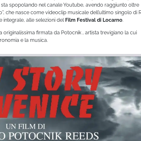
e sta spopolando nel canale Youtube, avendo raggiunto oltre
orto”, che nasce come videoclip musicale dell’ultimo singolo di
 integrale, alle selezioni del
Film Festival di Locarno
.
riginalissima firmata da Potocnik , artista trevigiano la cui
stronomia e la musica.