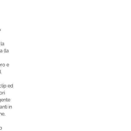
o
 la
a (la
ero e
l
clip ed
ori
gente
nti in
ne,
p