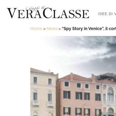
IDEE DI 
Home
»
News
»
“Spy Story in Venice”, il c