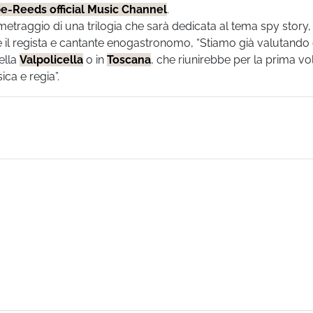
e-Reeds official Music Channel
.
metraggio di una trilogia che sarà dedicata al tema spy story,
lude il regista e cantante enogastronomo, “Stiamo già valutando 
ella
Valpolicella
o in
Toscana
, che riunirebbe per la prima vo
sica e regia”.