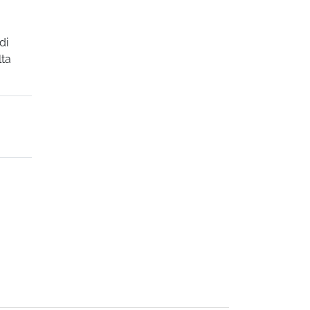
di
lta