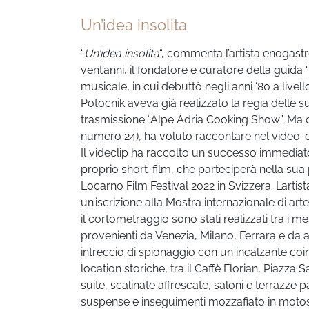
Un’idea insolita
“
Un’idea insolita
“, commenta l’artista enogast
vent’anni, il fondatore e curatore della guida “
musicale, in cui debuttò negli anni ‘80 a live
Potocnik aveva già realizzato la regia delle sue
trasmissione “Alpe Adria Cooking Show”. Ma qu
numero 24), ha voluto raccontare nel video-cl
Il videclip ha raccolto un successo immediat
proprio short-film, che parteciperà nella sua 
Locarno Film Festival 2022 in Svizzera. L’ar
un’iscrizione alla Mostra internazionale di ar
il cortometraggio sono stati realizzati tra i me
provenienti da Venezia, Milano, Ferrara e da 
intreccio di spionaggio con un incalzante c
location storiche, tra il Caffè Florian, Piaz
suite, scalinate affrescate, saloni e terrazze
suspense e inseguimenti mozzafiato in motosca