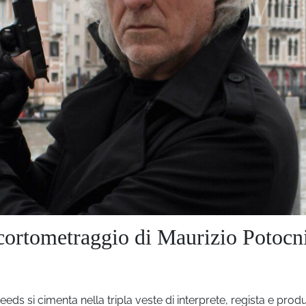
 cortometraggio di Maurizio Potocn
ds si cimenta nella tripla veste di interprete, regista e prod