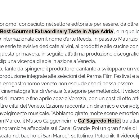
ronomo, conosciuto nel settore editoriale per essere, da oltre
Best Gourmet Extraordinary Taste in Alpe Adria
“, e in quell
llo internazionale con il nome d’arte Reeds. In passato Maurizio
 serie televisive dedicate ai vini, ai prodotti e alle cucine con
esta primavera, in seguito all’ultima produzione discografic
ip una vicenda di spie in azione a Venezia.
o, tante da spingere il produttore-cantante a sviluppare un v
produzione integrale alle selezioni del Parma Film Festival e a
tista enogastronomo veneto non esclude che ci possa essere
te cinematografica di Venezia (categorie permettendo). Il video
si di marzo e fine aprile 2022 a Venezia, con un cast di otto att
altre città del Veneto. L’azione racconta un dinamico e coinvol
oinvolgimento musicale. “Abbiamo girato molte scene emoziona
za San Marco, il Museo Guggenheim e
Ca’ Sagredo Hotel
tra alta
 panoramiche affacciate sul Canal Grande. Poi un gran finale di
fo nel bacino di San Marco”, sottolinea Potocnik. Il videocli