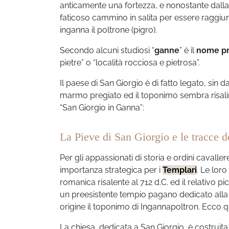
anticamente una fortezza, e nonostante dalla 
faticoso cammino in salita per essere raggiun
inganna il poltrone (pigro).
Secondo alcuni studiosi “
ganne
” è il
nome pre
pietre” o “località rocciosa e pietrosa”.
Il paese di San Giorgio è di fatto legato, sin da
marmo pregiato ed il toponimo sembra risali
“San Giorgio in Ganna”:
La Pieve di San Giorgio e le tracce d
Per gli appassionati di storia e ordini cavall
importanza strategica per i
Templari
. Le loro
romanica risalente al 712 d.C. ed il relativo p
un preesistente tempio pagano dedicato alla 
origine il toponimo di Ingannapoltron. Ecco quin
La chiesa, dedicata a San Giorgio, è costruita