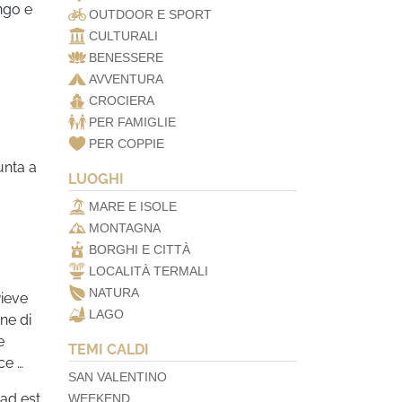
ngo e
OUTDOOR E SPORT
CULTURALI
BENESSERE
AVVENTURA
CROCIERA
PER FAMIGLIE
PER COPPIE
unta a
LUOGHI
MARE E ISOLE
MONTAGNA
BORGHI E CITTÀ
LOCALITÀ TERMALI
NATURA
Pieve
LAGO
ine di
e
TEMI CALDI
ce …
SAN VALENTINO
 ad est
WEEKEND