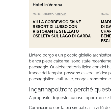
Hotel in Verona
ITALIA
VENETO
VERONA
ITALIA
VILLA CORDEVIGO: WINE
MADR
RESORT DI LUSSO CON
DI G
RISTORANTE STELLATO
CHAR
OSELETA SUL LAGO DI GARDA
BENE
ESCL
L’intero borgo è un piccolo gioiello architet
bianca pietra calcarea, sono state recentemen
paesaggio. Qualche trattoria tipica con del b
tracce dei templari possono essere un’idea pe
paesaggistico, culturale, enogastronomico e d
Ingannapoltron: perché ques
A proposito di questo curioso toponimo esist
Cominciamo con la più simpatica. In virtù del