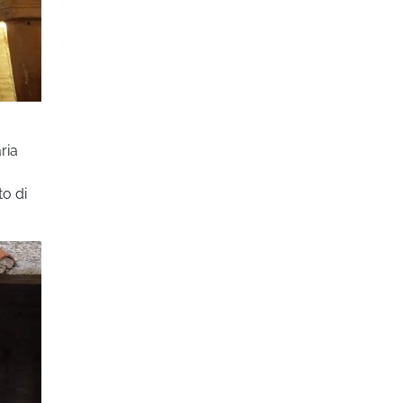
ria
to di