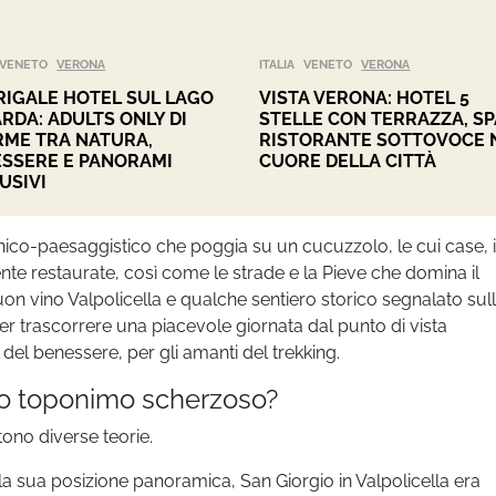
VENETO
VERONA
ITALIA
VENETO
VERONA
IGALE HOTEL SUL LAGO
VISTA VERONA: HOTEL 5
ARDA: ADULTS ONLY DI
STELLE CON TERRAZZA, SP
ME TRA NATURA,
RISTORANTE SOTTOVOCE 
SSERE E PANORAMI
CUORE DELLA CITTÀ
USIVI
tonico-paesaggistico che poggia su un cucuzzolo, le cui case, 
te restaurate, così come le strade e la Pieve che domina il
uon vino Valpolicella e qualche sentiero storico segnalato sul
r trascorrere una piacevole giornata dal punto di vista
el benessere, per gli amanti del trekking.
to toponimo scherzoso?
ono diverse teorie.
la sua posizione panoramica, San Giorgio in Valpolicella era