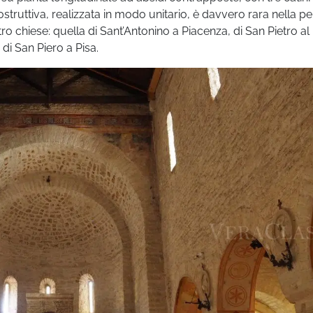
struttiva, realizzata in modo unitario, è davvero rara nella pe
ttro chiese: quella di Sant’Antonino a Piacenza, di San Pietro a
di San Piero a Pisa.