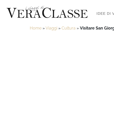
IDEE DI 
Home
»
Viaggi
»
Cultura
»
Visitare San Giorg