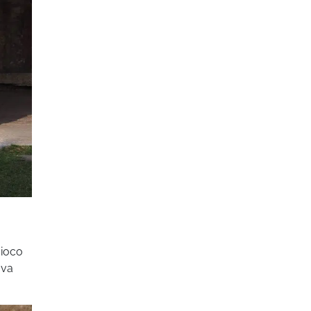
gioco
ova