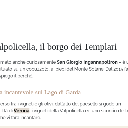
lpolicella, il borgo dei Templari
 chiamato anche curiosamente
San Giorgio Ingannapoltron
– è 
tuato su un cocuzzolo, ai piedi del Monte Solane. Dal 2015 f
 spiego il perché.
ta incantevole sul Lago di Garda
o tra i vigneti e gli olivi, dall’alto del paesello si gode un
 città di
Verona
, i vigneti della Valpolicella ed uno scorcio dell
e vi farà incantare.