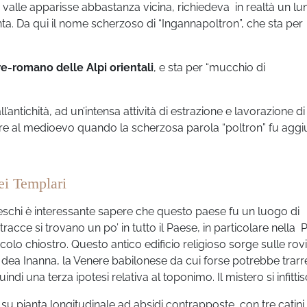
valle apparisse abbastanza vicina, richiedeva in realtà un lu
ta. Da qui il nome scherzoso di “Ingannapoltron”, che sta per
-romano delle Alpi orientali
, e sta per “mucchio di
ll’antichità, ad un’intensa attività di estrazione e lavorazione di
re al medioevo quando la scherzosa parola “poltron” fu aggi
ei Templari
ereschi è interessante sapere che questo paese fu un luogo di
 tracce si trovano un po’ in tutto il Paese, in particolare nella 
iccolo chiostro. Questo antico edificio religioso sorge sulle rov
dea Inanna, la Venere babilonese da cui forse potrebbe trarr
di una terza ipotesi relativa al toponimo. Il mistero si infittis
 su pianta longitudinale ad absidi contrapposte, con tre catini