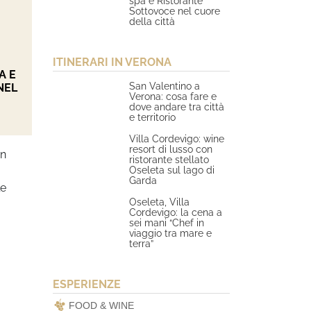
spa e Ristorante
Sottovoce nel cuore
della città
ITINERARI IN VERONA
A E
San Valentino a
NEL
Verona: cosa fare e
dove andare tra città
e territorio
Villa Cordevigo: wine
resort di lusso con
in
ristorante stellato
Oseleta sul lago di
Garda
le
Oseleta, Villa
Cordevigo: la cena a
sei mani “Chef in
viaggio tra mare e
terra”
ESPERIENZE
FOOD & WINE