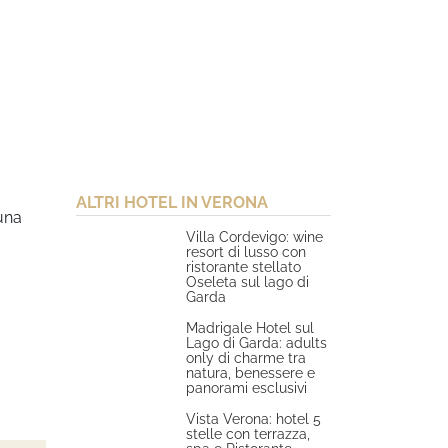
ALTRI HOTEL IN VERONA
una
Villa Cordevigo: wine
a
resort di lusso con
ristorante stellato
Oseleta sul lago di
Garda
Madrigale Hotel sul
Lago di Garda: adults
only di charme tra
natura, benessere e
a
panorami esclusivi
Vista Verona: hotel 5
stelle con terrazza,