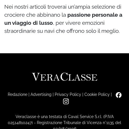
Nei nostri articoli troverai un’ampia selezione di
crociere che abbinano la
passione personale a
un viaggio di lusso
, per vivere emozioni
straordinarie su navi che offrono solo il meglio.
Redazione
|
Advertising
|
Privacy Policy
|
Cookie Policy
|
Veraclasse è una testata di Caval Service S.r.l. (P.IVA
02514810247) - Registrazione Tribunale di Vicenza n°1135 del
02/08/2006