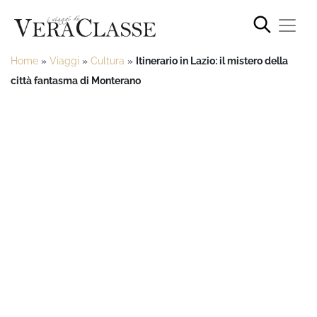
Home
»
Viaggi
»
Cultura
»
Itinerario in Lazio: il mistero della
città fantasma di Monterano