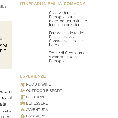
ITINERARI IN EMILIA-ROMAGNA
utta
Cosa vedere in
Romagna oltre il
mare: borghi, natura e
luoghi sorprendenti
Ferrara e il delta del
Po: escursioni a
GE
Comacchio in bici e
barca
 SPA
E E
Terme di Cervia, una
vacanza relax in
Romagna
ESPERIENZE
FOOD & WINE
OUTDOOR E SPORT
vuta in
CULTURALI
anza al
BENESSERE
a la
AVVENTURA
n vero
CROCIERA
no per