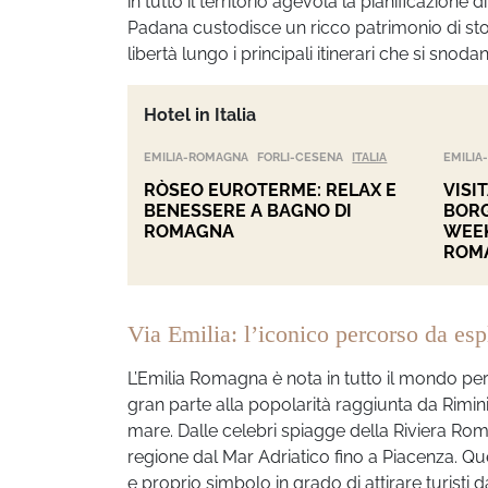
in tutto il territorio agevola la pianificazione d
Padana custodisce un ricco patrimonio di stor
libertà lungo i principali itinerari che si sno
Hotel in Italia
EMILIA-ROMAGNA
FORLI-CESENA
ITALIA
EMILI
RÒSEO EUROTERME: RELAX E
VISI
BENESSERE A BAGNO DI
BORG
ROMAGNA
WEEK
ROM
Via Emilia: l’iconico percorso da esp
L’Emilia Romagna è nota in tutto il mondo per
gran parte alla popolarità raggiunta da Rimi
mare. Dalle celebri spiagge della Riviera Ro
regione dal Mar Adriatico fino a Piacenza. Q
e proprio simbolo in grado di attirare turisti 