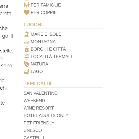
PER FAMIGLIE
erra
PER COPPIE
creta
LUOGHI
 che
MARE E ISOLE
go. Il
MONTAGNA
BORGHI E CITTÀ
telle.
LOCALITÀ TERMALI
ni
NATURA
i sono
LAGO
ici
TEMI CALDI
chi,
SAN VALENTINO
WEEKEND
 le
WINE RESORT
HOTEL ADULTS ONLY
PET FRIENDLY
UNESCO
CASTELLI