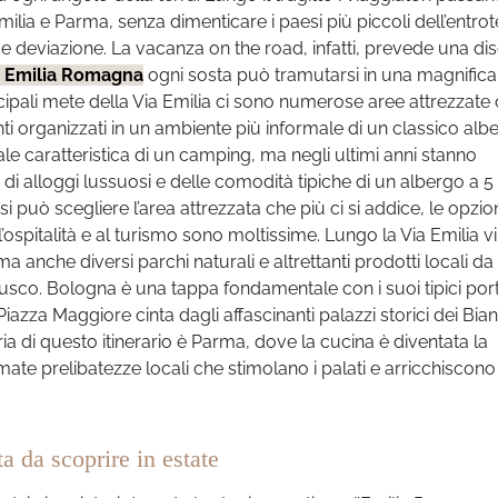
ia e Parma, senza dimenticare i paesi più piccoli dell’entrot
deviazione. La vacanza on the road, infatti, prevede una dis
 Emilia Romagna
ogni sosta può tramutarsi in una magnifica
incipali mete della Via Emilia ci sono numerose aree attrezzate
ti organizzati in un ambiente più informale di un classico alber
ale caratteristica di un camping, ma negli ultimi anni stanno
i alloggi lussuosi e delle comodità tipiche di un albergo a 5 s
i può scegliere l’area attrezzata che più ci si addice, le opzio
l’ospitalità e al turismo sono moltissime. Lungo la Via Emilia v
a anche diversi parchi naturali e altrettanti prodotti locali da
usco. Bologna è una tappa fondamentale con i suoi tipici port
iazza Maggiore cinta dagli affascinanti palazzi storici dei Bian
ia di questo itinerario è Parma, dove la cucina è diventata la
nomate prelibatezze locali che stimolano i palati e arricchiscono
a da scoprire in estate