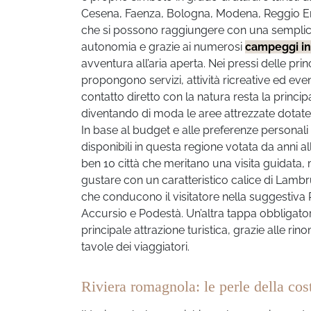
Cesena, Faenza, Bologna, Modena, Reggio Emil
che si possono raggiungere con una semplice 
autonomia e grazie ai numerosi
campeggi in
avventura all’aria aperta. Nei pressi delle pr
propongono servizi, attività ricreative ed even
contatto diretto con la natura resta la princip
diventando di moda le aree attrezzate dotate d
In base al budget e alle preferenze personali s
disponibili in questa regione votata da anni al
ben 10 città che meritano una visita guidata, m
gustare con un caratteristico calice di Lambr
che conducono il visitatore nella suggestiva P
Accursio e Podestà. Un’altra tappa obbligator
principale attrazione turistica, grazie alle ri
tavole dei viaggiatori.
Riviera romagnola: le perle della cost