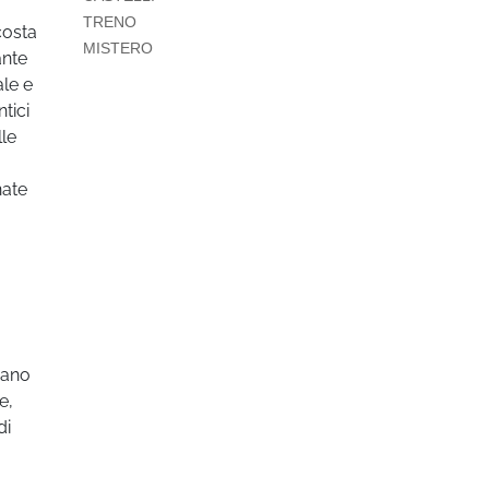
TRENO
costa
MISTERO
ante
ale e
tici
lle
nate
eano
e,
di