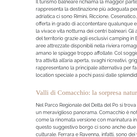
Il turismo balneare richiama la maggior parte
rappresenta la destinazione più adeguata per
adriatica ci sono Rimini, Riccione, Cesenatico
offerta in grado di accontentare qualunque esi
la vivace vita notturna dei centri balneari. Gli
del territorio grazie agli esclusivi camping i
aree attrezzate disponibili nella riviera rom
amano le spiagge troppo affollate. Col soggio
tra attività all’aria aperta, svaghi ricreativi,
rappresentano la principale alternativa per fa
location speciale a pochi passi dalle splendid
Valli di Comacchio: la sorpresa natu
Nel Parco Regionale del Delta del Po si trova
un meraviglioso panorama. Comacchio è nota a
come la rinomata versione con marinatura in a
questo suggestivo borgo ci sono anche due ci
culturale. Ferrara e Ravenna, infatti, sono d