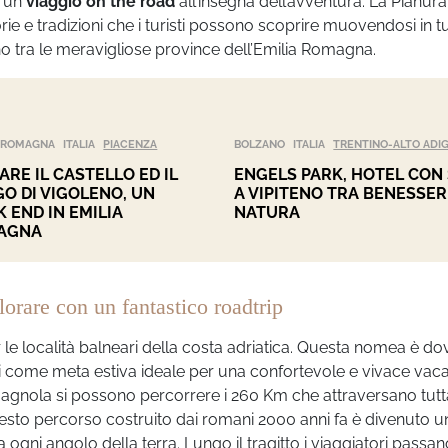
i un
viaggio on the road
all’insegna dell’avventura. La Pianura
ie e tradizioni che i turisti possono scoprire muovendosi in t
dano tra le meravigliose province dell’Emilia Romagna.
A-ROMAGNA
ITALIA
PIACENZA
BOLZANO
ITALIA
TRENTINO-ALTO ADI
TARE IL CASTELLO ED IL
ENGELS PARK, HOTEL CON
O DI VIGOLENO, UN
A VIPITENO TRA BENESSER
 END IN EMILIA
NATURA
AGNA
lorare con un fantastico roadtrip
 le località balneari della costa adriatica. Questa nomea è do
ni come meta estiva ideale per una confortevole e vivace vac
magnola si possono percorrere i 260 Km che attraversano tutt
uesto percorso costruito dai romani 2000 anni fa è divenuto u
da ogni angolo della terra. Lungo il tragitto i viaggiatori passa