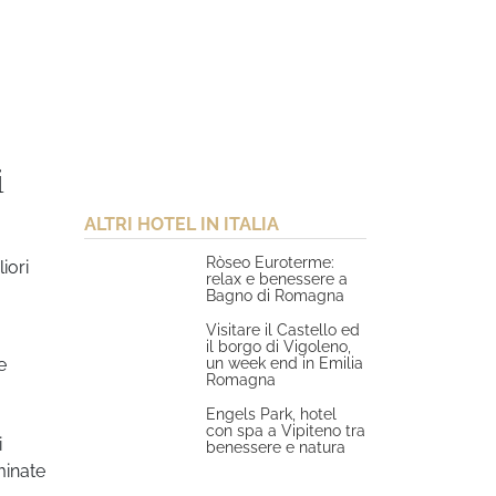
i
ALTRI HOTEL IN ITALIA
Ròseo Euroterme:
iori
relax e benessere a
Bagno di Romagna
Visitare il Castello ed
il borgo di Vigoleno,
un week end in Emilia
e
Romagna
Engels Park, hotel
con spa a Vipiteno tra
i
benessere e natura
minate