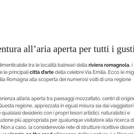
ra all’aria aperta per tutti i gust
imenticabile tra le località balneari della
riviera romagnola
, i
e le principali
città d’arte
della celebre Via Emilia. Ecco le migl
ilia Romagna alla scoperta dei numerosi volti di una regione
ienza all’aria aperta tra paesaggi mozzafiato, centri di origin
Questa regione, apprezzata in egual misura sia dai viaggiatori
 qualsiasi desiderio con i propri tesori artistici, naturalistici e
uzione più appropriata per qualunque visitatore alla ricerca d
Non a caso, la considerevole rete di strutture ricettive disse