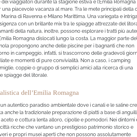
 dei viaggiatori durante la stagione estiva e l’Emilia Romagna
 una piacevole vacanza al mare. Tra le mete principali della 
, Marina di Ravenna e Milano Marittima. Una variegata e intrig
genza con un brillante mix tra le spiagge attrezzate del litor
 amanti della natura, inoltre, possono esplorare i tratti più auten
n Emilia Romagna dislocati lungo la costa. La maggior parte de
agnola propongono anche delle piscine per i bagnanti che non
rno in campeggio, infatti, si trascorrono delle gradevoli gior
 grigliate e momenti di pure convivialità. Non a caso, i camping
miglie, coppie o gruppo di semplici amici alla ricerca di una
e spiagge del litorale.
ralistica dell’Emilia Romagna
 un autentico paradiso ambientale dove i canali e le saline cr
nche la tradizionale preparazione di piatti a base di anguill
ceto e cottura lenta alloro, cipolle e pomodori. Nei dintorni 
ttà ricche che vantano un prestigioso patrimonio storico e
ei veri e propri musei aperti che non possono assolutamente