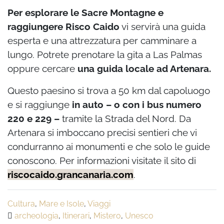
Per esplorare le Sacre Montagne e
raggiungere Risco Caido
vi servirà una guida
esperta e una attrezzatura per camminare a
lungo. Potrete prenotare la gita a Las Palmas
oppure cercare
una guida locale ad Artenara.
Questo paesino si trova a 50 km dal capoluogo
e si raggiunge
in auto – o con i bus numero
220 e 229 –
tramite la Strada del Nord. Da
Artenara si imboccano precisi sentieri che vi
condurranno ai monumenti e che solo le guide
conoscono. Per informazioni visitate il sito di
riscocaido.grancanaria.com
.
Cultura
,
Mare e Isole
,
Viaggi
archeologia
,
Itinerari
,
Mistero
,
Unesco