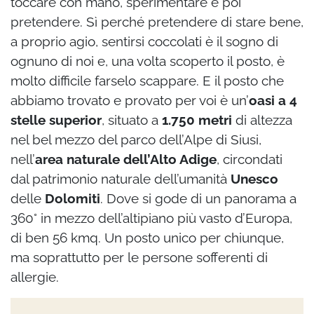
toccare con mano, sperimentare e poi
pretendere. Sì perché pretendere di stare bene,
a proprio agio, sentirsi coccolati è il sogno di
ognuno di noi e, una volta scoperto il posto, è
molto difficile farselo scappare. E il posto che
abbiamo trovato e provato per voi è un’
oasi a 4
stelle superior
, situato a
1.750 metri
di altezza
nel bel mezzo del parco dell’Alpe di Siusi,
nell’
area naturale dell’Alto Adige
, circondati
dal patrimonio naturale dell’umanità
Unesco
delle
Dolomiti
. Dove si gode di un panorama a
360° in mezzo dell’altipiano più vasto d’Europa,
di ben 56 kmq. Un posto unico per chiunque,
ma soprattutto per le persone sofferenti di
allergie.