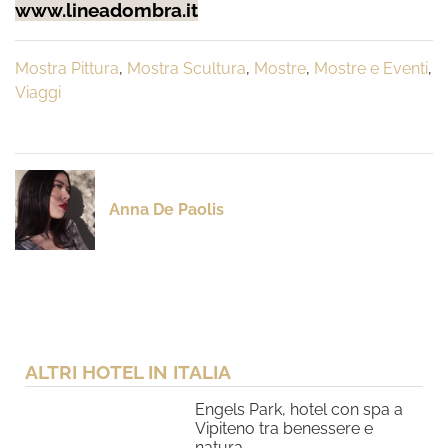
www.lineadombra.it
Mostra Pittura
,
Mostra Scultura
,
Mostre
,
Mostre e Eventi
,
Viaggi
Anna De Paolis
ALTRI HOTEL IN ITALIA
Engels Park, hotel con spa a
Vipiteno tra benessere e
natura