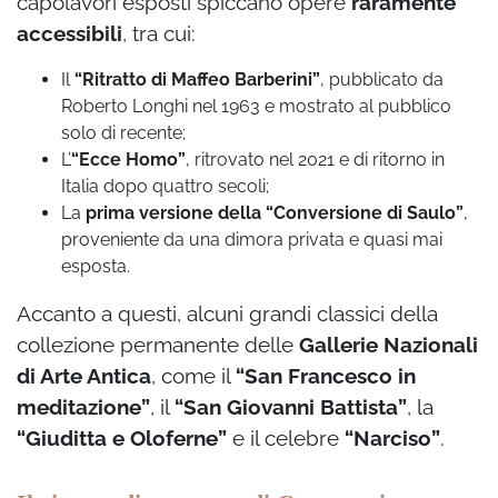
capolavori esposti spiccano opere
raramente
accessibili
, tra cui:
Il
“Ritratto di Maffeo Barberini”
, pubblicato da
Roberto Longhi nel 1963 e mostrato al pubblico
solo di recente;
L’
“Ecce Homo”
, ritrovato nel 2021 e di ritorno in
Italia dopo quattro secoli;
La
prima versione della “Conversione di Saulo”
,
proveniente da una dimora privata e quasi mai
esposta.
Accanto a questi, alcuni grandi classici della
collezione permanente delle
Gallerie Nazionali
di Arte Antica
, come il
“San Francesco in
meditazione”
, il
“San Giovanni Battista”
, la
“Giuditta e Oloferne”
e il celebre
“Narciso”
.