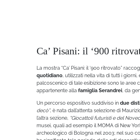
Ca’ Pisani: il ‘900 ritrov
La mostra “Ca’ Pisani: il ‘900 ritrovato” racco
quotidiano
, utilizzati nella vita di tutti i giorn
palcoscenico di tale esibizione sono le aree
appartenente alla
famiglia Serandrei
, da gen
Un percorso espositivo suddiviso in
due dist
decò”
, è nata dall’attenta selezione di Mauri
l’altra sezione,
“Giocattoli futuristi e del Nove
musei, quali ad esempio il MOMA di New York 
archeologico di Bologna nel 2003; nel suo comp