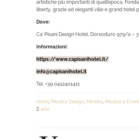
artistiche più importanti di quell’epoca. Fond
liberty, grazie ad eleganti ville e grand hotel 
Dove:
Ca’ Pisani Design Hotel, Dorsoduro 979/a – 
Informazioni:
https://www.capisanihotel.it/
info@capisanihotel.it
Tel. +39 0412401411
Hotel
,
Mostra Design
,
Mostre
,
Mostre e Event
arte