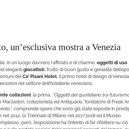
ato, un’esclusiva mostra a Venezia
glie, in un luogo davvero raffinato e di charme,
oggetti di uso
i, ed eleganti
giocattoli
, frutto di buon gusto e genialità dell’epo
 comuni del
Ca’ Pisani Hotel
, il primo hotel di design di Venezia
erazioni nel settore dell’hotellerie veneziana.
inte collezioni
: la prima,
“Oggetti del quotidiano tra futurismo
zio Marzadori, collezionista ed Antiquario, fondatore di Freak A
cento”
, comprende opere che sono già state esposte in presti
nel 2012, la Triennale di Milano nel 207/2018 ed il Museo
lesso, però, l’esposizione ha l’intento di far riflettere su ciò