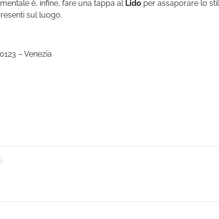
amentale è, infine, fare una tappa al
Lido
per assaporare lo sti
presenti sul luogo.
30123 – Venezia
i