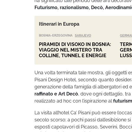
ha significato tale periodo delle arti decorati
Futurismo, razionalismo, Decò, Aerodinami
Itinerari in Europa
BOSNIA-ERZEGOVINA
SARAJEVO
GERMA
PIRAMIDI DI VISOKO IN BOSNIA:
TERM
VIAGGIO NEL MISTERO TRA
GERM
COLLINE, TUNNEL E ENERGIE
LUSS
Una volta terminata tale mostra, gli oggetti e
Pisani Design Hotel, secondo quanto desider
generazione della famiglia di albergatori ed 
raffinato e Art Decò
, dove ogni dettaglio, tr
realizzato ad hoc con l’ispirazione al
futuris
La visita all’hotel Ca’ Pisani può essere l’occ
secolo scorso; a pochi passi dall’esibizione si t
esposti capolavori di Picasso, Severini, Boccio