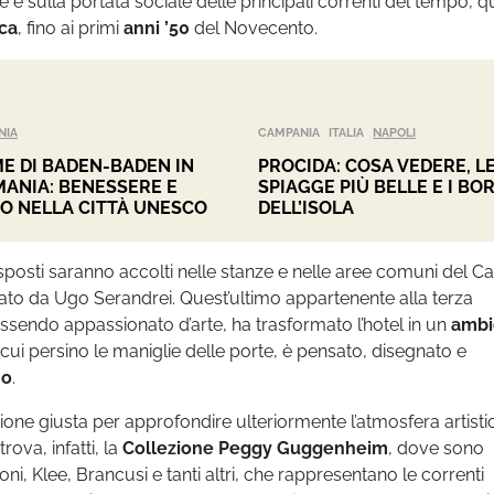
ve e sulla portata sociale delle principali correnti del tempo, q
ca
, fino ai primi
anni ’50
del Novecento.
NIA
CAMPANIA
ITALIA
NAPOLI
E DI BADEN-BADEN IN
PROCIDA: COSA VEDERE, L
ANIA: BENESSERE E
SPIAGGE PIÙ BELLE E I BO
O NELLA CITTÀ UNESCO
DELL’ISOLA
sposti saranno accolti nelle stanze e nelle aree comuni del Ca
ato da Ugo Serandrei. Quest’ultimo appartenente alla terza
essendo appassionato d’arte, ha trasformato l’hotel in un
ambi
a cui persino le maniglie delle porte, è pensato, disegnato e
mo
.
asione giusta per approfondire ulteriormente l’atmosfera artisti
rova, infatti, la
Collezione Peggy Guggenheim
, dove sono
ni, Klee, Brancusi e tanti altri, che rappresentano le correnti