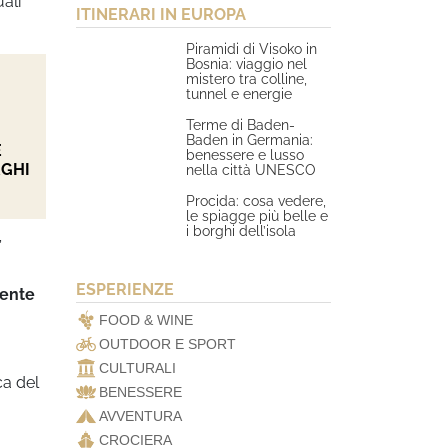
uali
ITINERARI IN EUROPA
Piramidi di Visoko in
Bosnia: viaggio nel
mistero tra colline,
tunnel e energie
Terme di Baden-
Baden in Germania:
E
benessere e lusso
RGHI
nella città UNESCO
Procida: cosa vedere,
le spiagge più belle e
i borghi dell’isola
’
ESPERIENZE
ente
FOOD & WINE
OUTDOOR E SPORT
CULTURALI
ca del
BENESSERE
AVVENTURA
CROCIERA