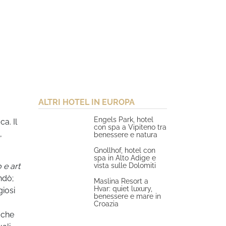
ALTRI HOTEL IN EUROPA
Engels Park, hotel
ca. Il
con spa a Vipiteno tra
,
benessere e natura
Gnollhof, hotel con
spa in Alto Adige e
vista sulle Dolomiti
 e art
ndò;
Maslina Resort a
Hvar: quiet luxury,
giosi
benessere e mare in
Croazia
 che