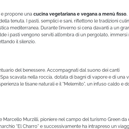
e propone una
cucina vegetariana e vegana a menù fisso
,
ella tenuta. I pasti, semplici e sani, riflettono le tradizioni culi
ca mediterranea. Durante l’inverno si cena davanti a un gr
lde i pasti vengono serviti all’ombra di un pergolato, immersi 
tando il silenzio.
santuario del benessere. Accompagnati dal suono dei canti
na Spa scavata nella roccia, dotata di bagni di vapore e di una 
rienza le tisane naturali e il “Melemito”, un infuso caldo e d
e Marcello Murzilli,
pioniere nel campo del turismo Green da d
 marchio “El Charro” e successivamente ha intrapreso un viag