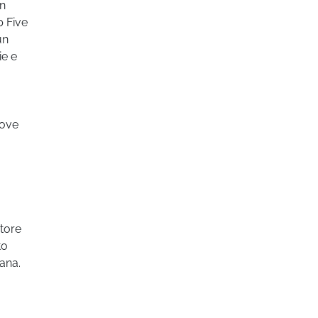
un
p Five
un
ie e
dove
atore
to
iana.