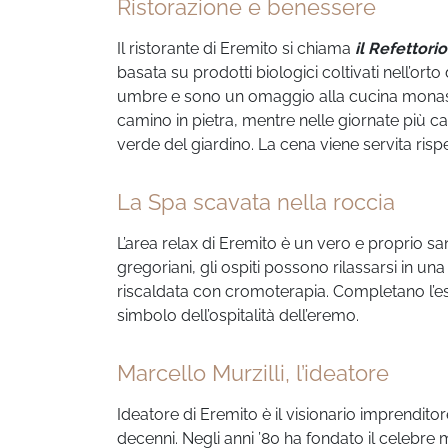
Ristorazione e benessere
Il ristorante di Eremito si chiama
il Refettorio
basata su prodotti biologici coltivati nell’orto d
umbre e sono un omaggio alla cucina monasti
camino in pietra, mentre nelle giornate più ca
verde del giardino. La cena viene servita rispet
La Spa scavata nella roccia
L’area relax di Eremito è un vero e proprio 
gregoriani, gli ospiti possono rilassarsi in u
riscaldata con cromoterapia. Completano l’espe
simbolo dell’ospitalità dell’eremo.
Marcello Murzilli, l’ideatore
Ideatore di Eremito è il visionario imprenditor
decenni. Negli anni ’80 ha fondato il celebre