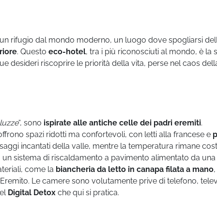
ire un rifugio dal mondo moderno, un luogo dove spogliarsi del
riore
. Questo
eco-hotel
, tra i più riconosciuti al mondo, è la 
ue desideri riscoprire le priorità della vita, perse nel caos dell
luzze
“, sono
ispirate alle antiche celle dei padri eremiti
.
frono spazi ridotti ma confortevoli, con letti alla francese e
p
aesaggi incantati della valle, mentre la temperatura rimane cos
 un sistema di riscaldamento a pavimento alimentato da una
teriali, come la
biancheria da letto in canapa filata a mano
,
zza Eremito. Le camere sono volutamente prive di telefono, tele
del
Digital Detox
che qui si pratica.