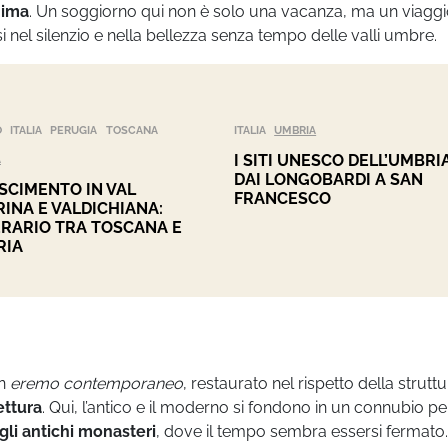
nima
. Un soggiorno qui non è solo una vacanza, ma un viagg
si nel silenzio e nella bellezza senza tempo delle valli umbre.
O
ITALIA
PERUGIA
TOSCANA
ITALIA
UMBRIA
I SITI UNESCO DELL’UMBRIA
A
DAI LONGOBARDI A SAN
SCIMENTO IN VAL
FRANCESCO
RINA E VALDICHIANA:
ERARIO TRA TOSCANA E
RIA
un
eremo contemporaneo
, restaurato nel rispetto della strutt
ettura
. Qui, l’antico e il moderno si fondono in un connubio pe
gli antichi monasteri
, dove il tempo sembra essersi fermato.