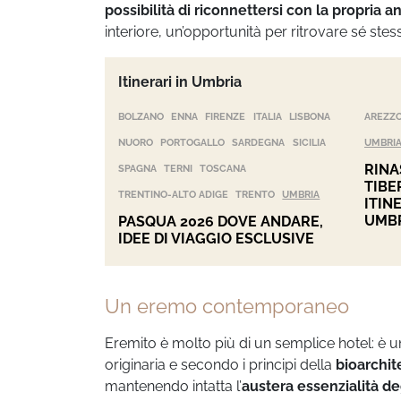
possibilità di riconnettersi con la propria a
interiore, un’opportunità per ritrovare sé stes
Itinerari in Umbria
BOLZANO
ENNA
FIRENZE
ITALIA
LISBONA
AREZZ
NUORO
PORTOGALLO
SARDEGNA
SICILIA
UMBRI
RINA
SPAGNA
TERNI
TOSCANA
TIBE
TRENTINO-ALTO ADIGE
TRENTO
UMBRIA
ITIN
UMB
PASQUA 2026 DOVE ANDARE,
IDEE DI VIAGGIO ESCLUSIVE
Un eremo contemporaneo
Eremito è molto più di un semplice hotel: è 
originaria e secondo i principi della
bioarchit
mantenendo intatta l’
austera essenzialità de