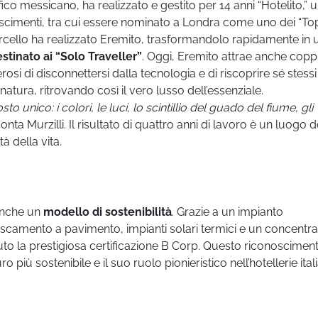
ico messicano, ha realizzato e gestito per 14 anni “Hotelito,” 
oscimenti, tra cui essere nominato a Londra come uno dei “To
Marcello ha realizzato Eremito, trasformandolo rapidamente in 
stinato ai “Solo Traveller”
. Oggi, Eremito attrae anche copp
si di disconnettersi dalla tecnologia e di riscoprire sé stessi
tura, ritrovando così il vero lusso dell’essenziale.
to unico: i colori, le luci, lo scintillio del guado del fiume, gli
conta Murzilli. Il risultato di quattro anni di lavoro è un luogo 
tà della vita.
 anche un
modello di sostenibilità
. Grazie a un impianto
rescamento a pavimento, impianti solari termici e un concentr
uto la prestigiosa certificazione B Corp. Questo riconoscimen
più sostenibile e il suo ruolo pionieristico nell’hotellerie ital