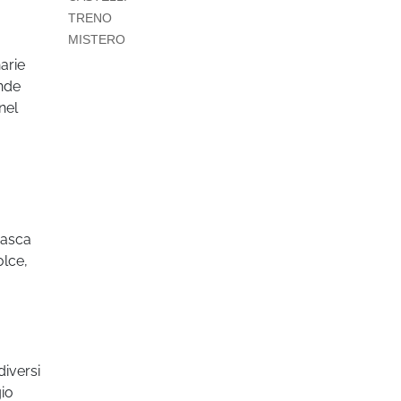
TRENO
MISTERO
narie
ande
nel
vasca
olce,
iversi
gio