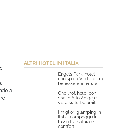
ALTRI HOTEL IN ITALIA
co
Engels Park, hotel
con spa a Vipiteno tra
 a
benessere e natura
endo a
Gnollhof, hotel con
are
spa in Alto Adige e
vista sulle Dolomiti
I migliori glamping in
Italia: campeggi di
lusso tra natura e
comfort