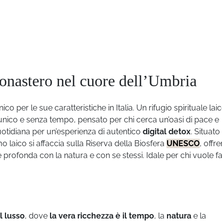
onastero nel cuore dell’Umbria
nico per le sue caratteristiche in Italia. Un rifugio spirituale lai
unico e senza tempo, pensato per chi cerca un’oasi di pace e
uotidiana per un’esperienza di autentico
digital detox
. Situato
o laico si affaccia sulla Riserva della Biosfera
UNESCO
, offr
 profonda con la natura e con se stessi. Idale per chi vuole f
l lusso
, dove
la vera ricchezza è il tempo
, la
natura
e la