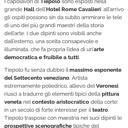
I capolavori di
Tiepolo
sono esposti nella
grande
Hall
dell’
Hotel Rome Cavalieri
: all’arrivo
gli ospiti possono sin da subito ammirare le tele
di uno dei più grandi maestri della storia
dell’arte. I due dipinti sono visibili anche
dall’esterno, una scelta consapevole e
illuminata, che fa propria l’idea di un’
arte
democratica e fruibile a tutti
.
Tiepolo fu senza dubbio il
massimo esponente
del Settecento veneziano
. Artista
estremamente poliedrico, allievo del
Veronesi
,
riuscì a tradurre gli elementi tipici della
pittura
veneta
nel
contesto aristocratico
della corte:
in un secolo di forte interesse per il
teatro
,
Tiepolo traspose con maestria nei suoi dipinti le
prospettive scenografiche
tipiche del