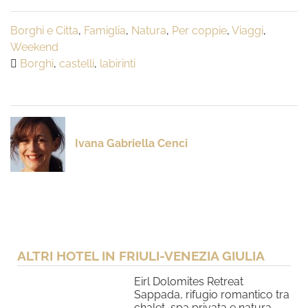
Borghi e Citta
,
Famiglia
,
Natura
,
Per coppie
,
Viaggi
,
Weekend
Borghi
,
castelli
,
labirinti
Ivana Gabriella Cenci
ALTRI HOTEL IN FRIULI-VENEZIA GIULIA
Eirl Dolomites Retreat
Sappada, rifugio romantico tra
chalet, spa privata e natura