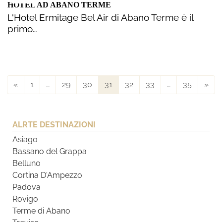
HOTEL AD ABANO TERME
L'Hotel Ermitage Bel Air di Abano Terme è il
primo…
«
1
…
29
30
31
32
33
…
35
»
ALRTE DESTINAZIONI
Asiago
Bassano del Grappa
Belluno
Cortina D'Ampezzo
Padova
Rovigo
Terme di Abano