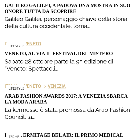
GALILEO GALILEI, A PADOVA UNA MOSTRA IN SUO
ONORE TUTTA DA SCOPRIRE
Galileo Galilei, personaggio chiave della storia
della cultura occidentale, torna…
>
ITALIA
VENETO
LIFESTYLE
VENETO, AL VIA IL FESTIVAL DEL MISTERO
Sabato 28 ottobre parte la 9^ edizione di
“Veneto: Spettacoli…
>
>
ITALIA
VENETO
VENEZIA
LIFESTYLE
ARAB FASHION AWARDS 2017: A VENEZIA SBARCA
LA MODA ARABA
La kermesse è stata promossa da Arab Fashion
Council, la…
HOTEL ERMITAGE BEL AIR: IL PRIMO MEDICAL
TERME