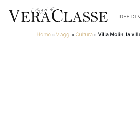
IDEE DI 
Home
»
Viaggi
»
Cultura
»
Villa Molin, la v