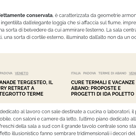
ettamente conservata
,
è caratterizzata da geometrie armo
ngentilita dall’elegante loggia che si affaccia sul fiume, impre
a sorta di belvedere da cui ammirare l’esterno. La sala centr
una sorta di cortile esterno, illuminato dall’alto non da un o
PADOVA
VENETO
ITALIA
PADOVA
TERME DI ABANO
VEN
ANADE TERGESTEO, IL
CURE TERMALI E VACANZE
RY RETREAT A
ABANO: PROPOSTE E
TEGROTTO TERME
PROGETTI DI IDA POLETTO
ra dedicato al lavoro con sale destinate a cucina o laboratori, il
obile, con saloni e camere da letto, l’ultimo piano dedicato al
ffreschi della sala a sud con il grande tavolo centrale sono sta
fetto illusionistico fanno sembrare tridimensionali i decori del