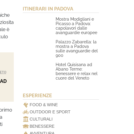
ITINERARI IN PADOVA
niche
Mostra Modigliani e
ziosita
Picasso a Padova:
capolavori dalle
ale è
avanguardie europee
culo
Palazzo Zabarella: la
mostra a Padova
sulle avanguardie del
900
Hotel Quisisana ad
Abano Terme:
ETO
benessere e relax nel
cuore del Veneto
 AD
ESPERIENZE
FOOD & WINE
 primo
OUTDOOR E SPORT
la
CULTURALI
ti
BENESSERE
AVVENTURA