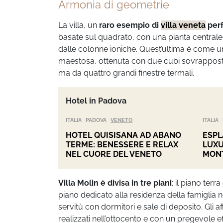
Armonia di geometrie
La villa, un
raro esempio di
villa veneta
perf
basate sul quadrato, con una pianta centrale i
dalle colonne ioniche. Quest’ultima è come un
maestosa, ottenuta con due cubi sovrapposti, 
ma da quattro grandi finestre termali.
Hotel in Padova
ITALIA
PADOVA
VENETO
ITALIA
HOTEL QUISISANA AD ABANO
ESPL
TERME: BENESSERE E RELAX
LUXU
NEL CUORE DEL VENETO
MON
Villa Molin è divisa in tre piani
: il piano ter
piano dedicato alla residenza della famiglia n
servitù con dormitori e sale di deposito. Gli a
realizzati nell’ottocento e con un pregevole ef