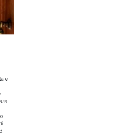
la e
e
eare
lo
di
ed