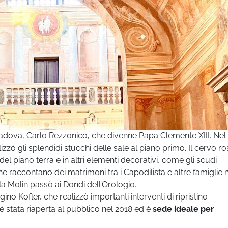
i Padova, Carlo Rezzonico, che divenne Papa Clemente XIII. Nel
alizzò gli splendidi stucchi delle sale al piano primo. Il cervo ro
del piano terra e in altri elementi decorativi, come gli scudi
che raccontano dei matrimoni tra i Capodilista e altre famiglie n
la Molin passò ai Dondi dell’Orologio.
Igino Kofler, che realizzò importanti interventi di ripristino
 è stata riaperta al pubblico nel 2018 ed è
sede ideale per