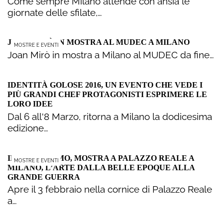
Come sempre Milano attende con ansia le
giornate delle sfilate,…
JOAN MIRÒ IN MOSTRA AL MUDEC A MILANO
MOSTRE E EVENTI
Joan Mirò in mostra a Milano al MUDEC da fine…
IDENTITÀ GOLOSE 2016, UN EVENTO CHE VEDE I
PIÙ GRANDI CHEF PROTAGONISTI ESPRIMERE LE
LORO IDEE
Dal 6 all'8 Marzo, ritorna a Milano la dodicesima
edizione…
IL SIMBOLISMO, MOSTRA A PALAZZO REALE A
MOSTRE E EVENTI
MILANO, L’ARTE DALLA BELLE EPOQUE ALLA
GRANDE GUERRA
Apre il 3 febbraio nella cornice di Palazzo Reale
a…