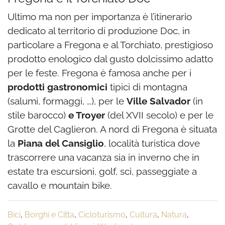
Ultimo ma non per importanza è l’itinerario
dedicato al territorio di produzione Doc, in
particolare a Fregona e al Torchiato, prestigioso
prodotto enologico dal gusto dolcissimo adatto
per le feste. Fregona è famosa anche per i
prodotti gastronomici
tipici di montagna
(salumi, formaggi, …), per le
Ville Salvador
(in
stile barocco)
e Troyer
(del XVII secolo) e per le
Grotte del Caglieron. A nord di Fregona è situata
la
Piana del Cansiglio
, località turistica dove
trascorrere una vacanza sia in inverno che in
estate tra escursioni, golf, sci, passeggiate a
cavallo e mountain bike.
Bici
,
Borghi e Citta
,
Cicloturismo
,
Cultura
,
Natura
,