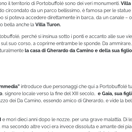
o il territorio di Portobuffolé sono dei veri monumenti.
Villa
ido circondato da un parco bellissimo, è famosa per le statue
empo si poteva accedere direttamente in barca, da un canale – 
to bella anche la
Villa Turon.
obuffolé, perché si insinua sotto i ponti e accanto alle sue vie
 sul suo corso, a coprirne entrambe le sponde. Da ammirare,
turalmente
la casa di Gherardo da Camino e della sua figlio
Commedia”
introduce due personaggi che qui a Portobuffolé tu
o
, signore locale verso la fine del XIII secolo,
e Gaia, sua figl
zzo dei Da Camino, essendo amico di Gherardo, e vide la bel
I
e morì dieci anni dopo le nozze, per una grave malattia. Di lei
 ma secondo altre voci era invece dissoluta e amante dei piac