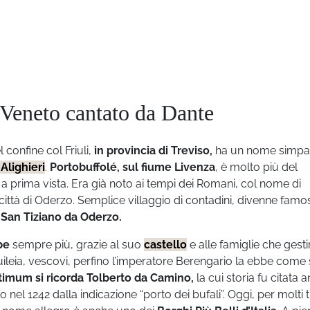
l Veneto cantato da Dante
 confine col Friuli,
in provincia di Treviso,
ha un nome simpat
Alighieri
.
Portobuffolé, sul fiume Livenza
, è molto più del
 prima vista. Era già noto ai tempi dei Romani, col nome di
ttà di Oderzo. Semplice villaggio di contadini, divenne famos
i
San Tiziano da Oderzo.
be
sempre più, grazie al suo
castello
e alle famiglie che gesti
 Aquileia, vescovi, perfino l’imperatore Berengario la ebbe come
eptimum si ricorda Tolberto da Camino,
la cui storia fu citata 
el 1242 dalla indicazione “porto dei bufali”. Oggi, per molti tu