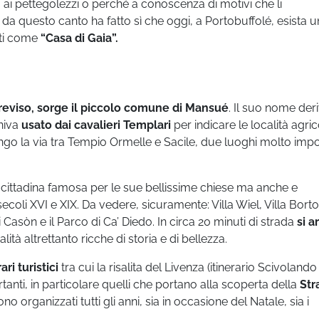
 ai pettegolezzi o perché a conoscenza di motivi che li
a questo canto ha fatto sì che oggi, a Portobuffolé, esista 
sti come
“Casa di Gaia”.
Treviso, sorge il piccolo comune di Mansué
. Il suo nome der
eniva
usato dai cavalieri Templari
per indicare le località agri
i lungo la via tra Tempio Ormelle e Sacile, due luoghi molto imp
, cittadina famosa per le sue bellissime chiese ma anche e
 secoli XVI e XIX. Da vedere, sicuramente: Villa Wiel, Villa Borto
Casòn e il Parco di Ca’ Diedo. In circa 20 minuti di strada
si a
lità altrettanto ricche di storia e di bellezza.
ari turistici
tra cui la risalita del Livenza (itinerario Scivolando
anti, in particolare quelli che portano alla scoperta della
Str
o organizzati tutti gli anni, sia in occasione del Natale, sia i