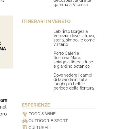
eno
dell’ospitalità di alta
gamma a Vicenza
ITINERARI IN VENETO
Labirinto Borges a
Venezia: dove si trova,
storia, simboli e come
5
visitarlo
ONA
Porto Caleri a
Rosolina Mare:
spiaggia libera, dune
e giardino botanico
Dove vedere i campi
di lavanda in Italia:
luoghi più belli e
periodo della fioritura
tare
ESPERIENZE
 nel
coro
FOOD & WINE
OUTDOOR E SPORT
CULTURALI