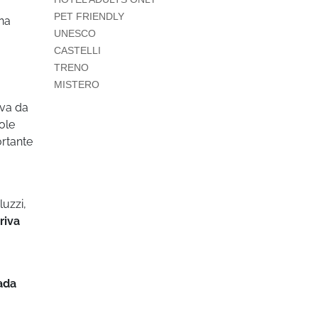
PET FRIENDLY
una
UNESCO
CASTELLI
TRENO
MISTERO
iva da
cole
ortante
luzzi,
rriva
ada