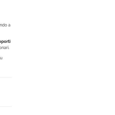
endo a
oporti
nari.
su