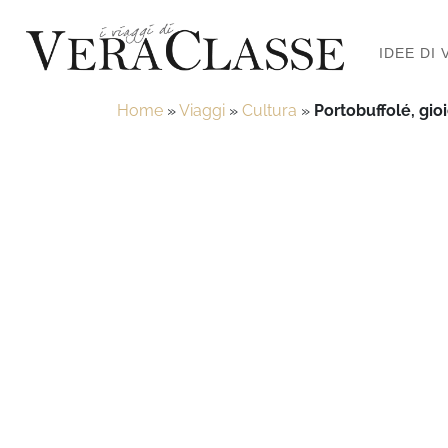
IDEE DI 
Home
»
Viaggi
»
Cultura
»
Portobuffolé, gio