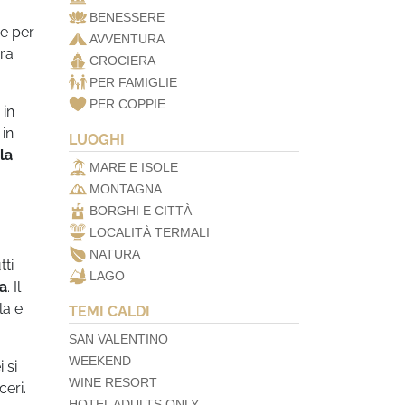
BENESSERE
 e per
AVVENTURA
ora
CROCIERA
PER FAMIGLIE
PER COPPIE
 in
 in
LUOGHI
la
MARE E ISOLE
MONTAGNA
BORGHI E CITTÀ
LOCALITÀ TERMALI
NATURA
tti
LAGO
ia
. Il
la e
TEMI CALDI
SAN VALENTINO
WEEKEND
 si
WINE RESORT
eri.
HOTEL ADULTS ONLY