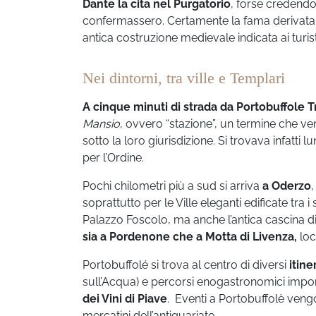
Dante la cita nel Purgatorio
, forse credendo
confermassero. Certamente la fama derivata d
antica costruzione medievale indicata ai turi
Nei dintorni, tra ville e Templari
A cinque minuti di strada da Portobuffole 
Mansio
, ovvero “stazione”, un termine che v
sotto la loro giurisdizione. Si trovava infatt
per l’Ordine.
Pochi chilometri più a sud si arriva
a Oderzo
soprattutto per le Ville eleganti edificate tra i
Palazzo Foscolo, ma anche l’antica cascina di 
sia a Pordenone che a Motta di Livenza,
loca
Portobuffolé si trova al centro di diversi
itiner
sull’Acqua) e percorsi enogastronomici import
dei Vini di Piave
. Eventi a Portobuffolè vengon
mercatini dell’antiquariato.