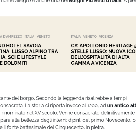
el nome allegro è anche uno dei
Borghi Più Belli d’Italia
. A pi
A D'AMPEZZO
ITALIA
VENETO
ITALIA
VENETO
VICENZA
D HOTEL SAVOIA
CA’ APOLLONIO HERITAGE 
INA: LUSSO ALPINO TRA
STELLE LUSSO: NUOVA IC
IA, SCI E LIFESTYLE
DELL’OSPITALITÀ DI ALTA
E DOLOMITI
GAMMA A VICENZA
tante del borgo. Secondo la leggenda risalirebbe a tempi
onsacrata. La storia ci riporta invece al 1200, ad
un antico al
 e rinominato nel XV secolo. Venne consacrato definitivamente
para alla bellezza degli interni: dipinti del primo Novecento, 
 e il fonte battesimale del Cinquecento, in pietra.