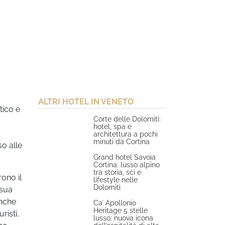
ALTRI HOTEL IN VENETO
ico e
Corte delle Dolomiti:
hotel, spa e
architettura a pochi
minuti da Cortina
o alle
Grand hotel Savoia
Cortina: lusso alpino
tra storia, sci e
rono il
lifestyle nelle
Dolomiti
 sua
anche
Ca’ Apollonio
Heritage 5 stelle
risti,
lusso: nuova icona