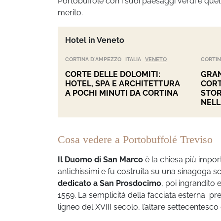
Portobuffolé con i suoi paesaggi verdi e qu
merito.
Hotel in Veneto
CORTINA D'AMPEZZO
ITALIA
VENETO
CORTIN
CORTE DELLE DOLOMITI:
GRAN
HOTEL, SPA E ARCHITETTURA
CORT
A POCHI MINUTI DA CORTINA
STOR
NELL
Cosa vedere a Portobuffolé Treviso
Il Duomo di San Marco
è la chiesa più impor
antichissimi e fu costruita su una sinagoga sc
dedicato a San Prosdocimo
, poi ingrandito
1559. La semplicità della facciata esterna pre
ligneo del XVIII secolo, l’altare settecentesco