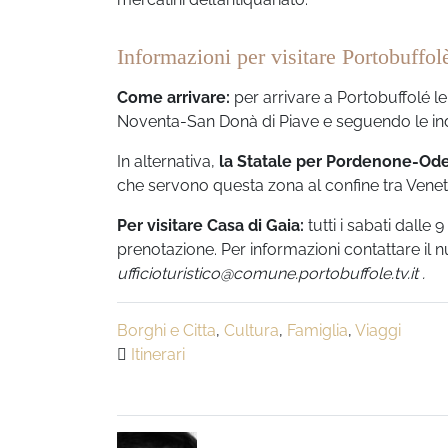
Informazioni per visitare Portobuffol
Come arrivare:
per arrivare a Portobuffolé l
Noventa-San Donà di Piave e seguendo le ind
In alternativa,
la Statale per Pordenone-Od
che servono questa zona al confine tra Veneto
Per visitare Casa di Gaia:
tutti i sabati dalle 
prenotazione. Per informazioni contattare i
ufficioturistico@comune.portobuffole.tv.it .
Borghi e Citta
,
Cultura
,
Famiglia
,
Viaggi
Itinerari