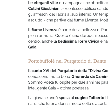
Le eleganti ville
di campagna che abbelliscon
Cellini Giustinian
, seicentesco edificio cand
gli affreschi del Fabris al suo interno. Un t
asciutto – che partiva dal fiume Livenza. Mol
Il fiume Livenza
è parte della bellezza di Port
piena armonia. Questo è uno dei pochi paesi,
centro, anche
la bellissima Torre Civica
e na
Gaia
.
Portobuffolé nel Purgatorio di Dante
Il canto XVI del Purgatorio della “Divina 
conoscono molto bene:
Gherardo da Camin
Sommo Poeta fu ospite per due anni nel pala
intelligente Gaia – ottima poetessa.
La giovane andò
sposa al cugino Tolberto II
narra che fu una donna molto colta e attenta,