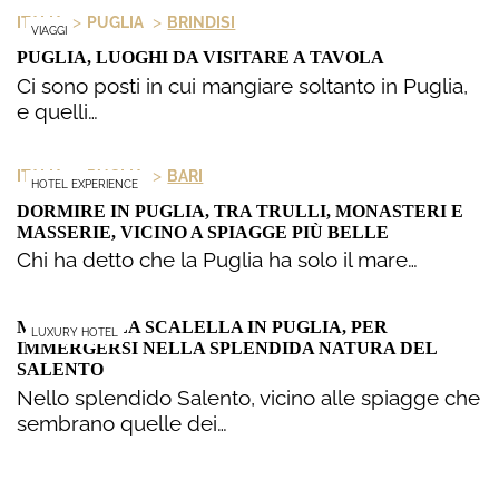
>
>
ITALIA
PUGLIA
BRINDISI
VIAGGI
PUGLIA, LUOGHI DA VISITARE A TAVOLA
Ci sono posti in cui mangiare soltanto in Puglia,
e quelli…
>
>
ITALIA
PUGLIA
BARI
HOTEL EXPERIENCE
DORMIRE IN PUGLIA, TRA TRULLI, MONASTERI E
MASSERIE, VICINO A SPIAGGE PIÙ BELLE
Chi ha detto che la Puglia ha solo il mare…
MASSERIA LA SCALELLA IN PUGLIA, PER
LUXURY HOTEL
IMMERGERSI NELLA SPLENDIDA NATURA DEL
SALENTO
Nello splendido Salento, vicino alle spiagge che
sembrano quelle dei…