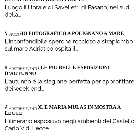
Lungo il litorale di Savelletri di Fasano, nel sud
della…
VIAGGIO FOTOGRAFICO A POLIGNANO A MARE
VIAGGI
L'inconfondibile sperone roccioso a strapiombo
sul mare Adriatico ospita il…
MOSTRE 2016: LE PIÙ BELLE ESPOSIZIONI
MOSTRE E EVENTI
D’AUTUNNO
L'autunno è la stagione perfetta per approfittare
dei week end…
ANDY WARHOL E MARIA MULAS IN MOSTRA A
MOSTRE E EVENTI
LECCE
L'itinerario espositivo negli ambienti del Castello
Carlo V di Lecce…