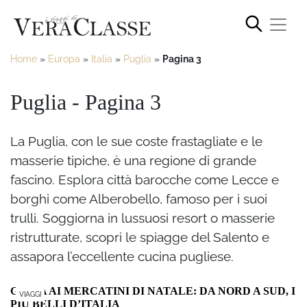
Home
»
Europa
»
Italia
»
Puglia
»
Pagina 3
Puglia - Pagina 3
La Puglia, con le sue coste frastagliate e le
masserie tipiche, è una regione di grande
fascino. Esplora città barocche come Lecce e
borghi come Alberobello, famoso per i suoi
trulli. Soggiorna in lussuosi resort o masserie
ristrutturate, scopri le spiagge del Salento e
assapora l’eccellente cucina pugliese.
GUIDA AI MERCATINI DI NATALE: DA NORD A SUD, I
VIAGGI
PIÙ BELLI D’ITALIA