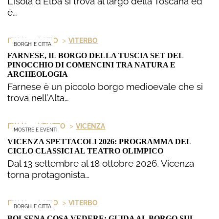
L'isola d'Elba si trova al largo della Toscana ed
è…
>
>
ITALIA
LAZIO
VITERBO
BORGHI E CITTA
FARNESE, IL BORGO DELLA TUSCIA SET DEL
PINOCCHIO DI COMENCINI TRA NATURA E
ARCHEOLOGIA
Farnese è un piccolo borgo medioevale che si
trova nell’Alta…
>
>
ITALIA
VENETO
VICENZA
MOSTRE E EVENTI
VICENZA SPETTACOLI 2026: PROGRAMMA DEL
CICLO CLASSICI AL TEATRO OLIMPICO
Dal 13 settembre al 18 ottobre 2026, Vicenza
torna protagonista…
>
>
ITALIA
LAZIO
VITERBO
BORGHI E CITTA
BOLSENA COSA VEDERE: GUIDA AL BORGO SUL