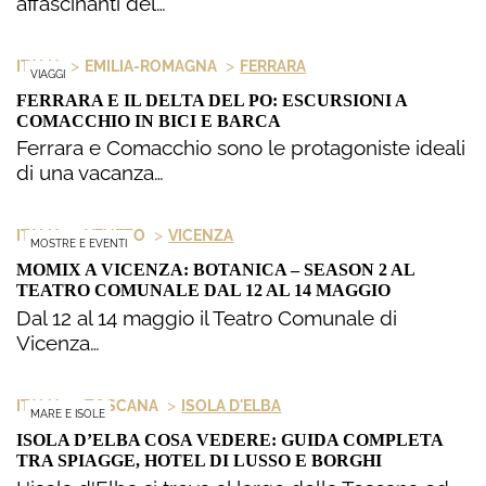
affascinanti del…
>
>
ITALIA
EMILIA-ROMAGNA
FERRARA
VIAGGI
FERRARA E IL DELTA DEL PO: ESCURSIONI A
COMACCHIO IN BICI E BARCA
Ferrara e Comacchio sono le protagoniste ideali
di una vacanza…
>
>
ITALIA
VENETO
VICENZA
MOSTRE E EVENTI
MOMIX A VICENZA: BOTANICA – SEASON 2 AL
TEATRO COMUNALE DAL 12 AL 14 MAGGIO
Dal 12 al 14 maggio il Teatro Comunale di
Vicenza…
>
>
ITALIA
TOSCANA
ISOLA D'ELBA
MARE E ISOLE
ISOLA D’ELBA COSA VEDERE: GUIDA COMPLETA
TRA SPIAGGE, HOTEL DI LUSSO E BORGHI