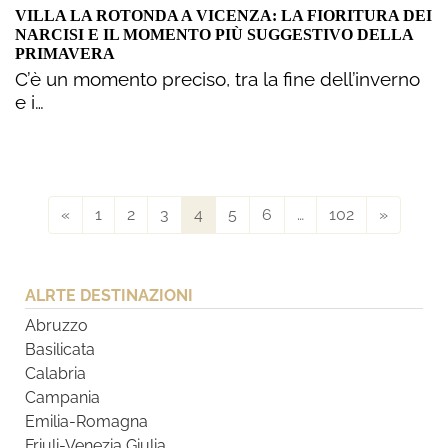
VILLA LA ROTONDA A VICENZA: LA FIORITURA DEI
NARCISI E IL MOMENTO PIÙ SUGGESTIVO DELLA
PRIMAVERA
C’è un momento preciso, tra la fine dell’inverno
e i…
«
1
2
3
4
5
6
…
102
»
ALRTE DESTINAZIONI
Abruzzo
Basilicata
Calabria
Campania
Emilia-Romagna
Friuli-Venezia Giulia