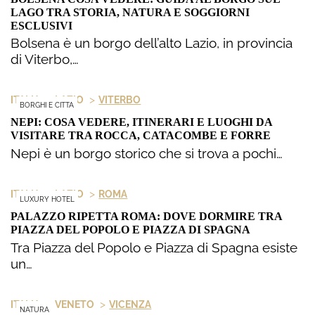
LAGO TRA STORIA, NATURA E SOGGIORNI
ESCLUSIVI
Bolsena è un borgo dell’alto Lazio, in provincia
di Viterbo,…
>
>
ITALIA
LAZIO
VITERBO
BORGHI E CITTA
NEPI: COSA VEDERE, ITINERARI E LUOGHI DA
VISITARE TRA ROCCA, CATACOMBE E FORRE
Nepi è un borgo storico che si trova a pochi…
>
>
ITALIA
LAZIO
ROMA
LUXURY HOTEL
PALAZZO RIPETTA ROMA: DOVE DORMIRE TRA
PIAZZA DEL POPOLO E PIAZZA DI SPAGNA
Tra Piazza del Popolo e Piazza di Spagna esiste
un…
>
>
ITALIA
VENETO
VICENZA
NATURA