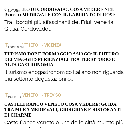
CASTELLO DI CORDOVADO: COSA VEDERE NEL
NATURA
BORGO MEDIEVALE CON IL LABIRINTO DI ROSE
Tra i borghi più affascinanti del Friuli Venezia
Giulia, Cordovado…
>
>
ITALIA
VENETO
VICENZA
FOOD & WINE
TURISMO DOP E FORMAGGIO ASIAGO: IL FUTURO
DEI VIAGGI ESPERIENZIALI TRA TERRITORIO E
ALTA GASTRONOMIA
Il turismo enogastronomico italiano non riguarda
più soltanto degustazioni o…
>
>
ITALIA
VENETO
TREVISO
CULTURA
CASTELFRANCO VENETO COSA VEDERE: GUIDA
TRA MURA MEDIEVALI, GIORGIONE E RISTORANTI
DI CHARME
Castelfranco Veneto è una delle città murate più